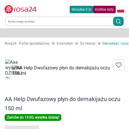
Wysyłka 0 zł
Krótkie daty
Kategorie
Rosa24 - Portal sprzedażowy
Kosmetyki
Do twarzy
Demakijaż i oczy
Chemia gospodarcza
Dla zwierząt
Dom i ogród
AA Help Dwufazowy płyn do demakijażu oczu
Zdrowie
150 ml
Kobieta w ciąży i mama
Zamów do 15:00, wysyłka dzisiaj!