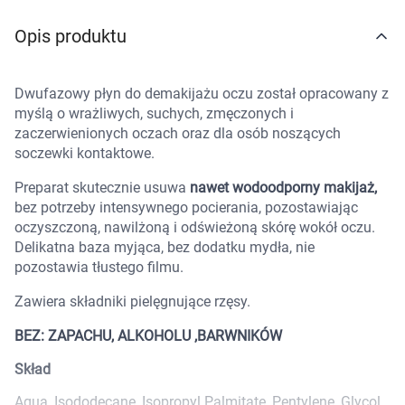
Marki
Opis produktu
Dwufazowy płyn do demakijażu oczu został opracowany z
myślą o wrażliwych, suchych, zmęczonych i
zaczerwienionych oczach oraz dla osób noszących
soczewki kontaktowe.
Preparat skutecznie usuwa
nawet wodoodporny makijaż,
bez potrzeby intensywnego pocierania, pozostawiając
oczyszczoną, nawilżoną i odświeżoną skórę wokół oczu.
Delikatna baza myjąca, bez dodatku mydła, nie
pozostawia tłustego filmu.
Zawiera składniki pielęgnujące rzęsy.
BEZ: ZAPACHU, ALKOHOLU ,BARWNIKÓW
Skład
Korzystamy z plików cookies w celu
Aqua, Isododecane, Isopropyl Palmitate, Pentylene, Glycol,