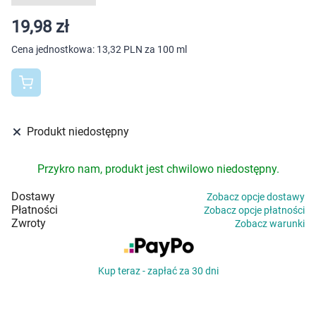
Dziecko
19,98 zł
Higiena
Cena jednostkowa:
13,32 PLN za 100 ml
Kosmetyki
Mężczyzna
Produkt niedostępny
Zdrowy styl życia
Przykro nam, produkt jest chwilowo niedostępny.
Zabawki
Dostawy
Zobacz opcje dostawy
Płatności
Zobacz opcje płatności
Sprzęt medyczny
Zwroty
Zobacz warunki
Motoryzacja
Kup teraz - zapłać za 30 dni
Grupy produktowe