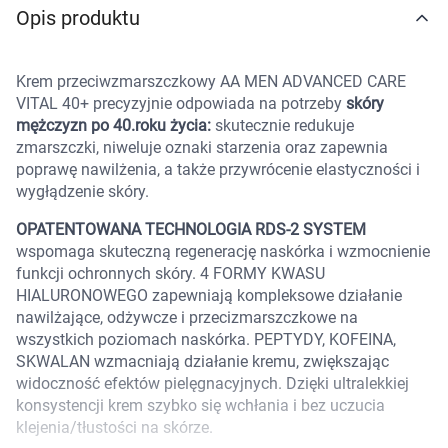
Opis produktu
Marki
Krem przeciwzmarszczkowy AA MEN ADVANCED CARE
VITAL 40+ precyzyjnie odpowiada na potrzeby
skóry
mężczyzn po 40.roku życia:
skutecznie redukuje
zmarszczki, niweluje oznaki starzenia oraz zapewnia
poprawę nawilżenia, a także przywrócenie elastyczności i
wygłądzenie skóry.
OPATENTOWANA TECHNOLOGIA RDS-2 SYSTEM
wspomaga skuteczną regenerację naskórka i wzmocnienie
funkcji ochronnych skóry. 4 FORMY KWASU
HIALURONOWEGO zapewniają kompleksowe działanie
nawilżające, odżywcze i przecizmarszczkowe na
wszystkich poziomach naskórka. PEPTYDY, KOFEINA,
SKWALAN wzmacniają działanie kremu, zwiększając
widoczność efektów pielęgnacyjnych. Dzięki ultralekkiej
konsystencji krem szybko się wchłania i bez uczucia
Korzystamy z plików cookies w celu
klejenia/tłustości na skórze.
dostosowania zawartości serwisu do Twoich