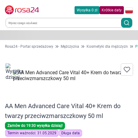
Wysyłka 0 zł
Krótkie daty
Kategorie
Rosa24 - Portal sprzedażowy
Mężczyzna
Kosmetyki dla mężczyzn
P
Chemia gospodarcza
Dla zwierząt
Dom i ogród
AA Men Advanced Care Vital 40+ Krem do
Zdrowie
twarzy przeciwzmarszczkowy 50 ml
Kobieta w ciąży i mama
Zamów do 19:30 wysyłka dzisiaj!
Termin ważności: 31.05.2029
Długa data