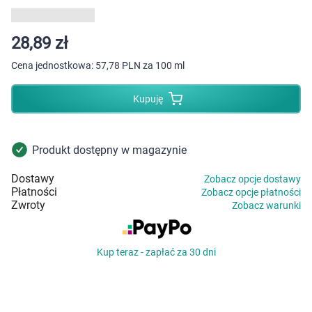
Dziecko
Higiena
28,89 zł
Cena jednostkowa:
57,78 PLN za 100 ml
Kosmetyki
Kupuję
Mężczyzna
Zdrowy styl życia
Produkt dostępny w magazynie
Dostawy
Zobacz opcje dostawy
Zabawki
Płatności
Zobacz opcje płatności
Zwroty
Zobacz warunki
Sprzęt medyczny
Kup teraz - zapłać za 30 dni
Motoryzacja
Grupy produktowe