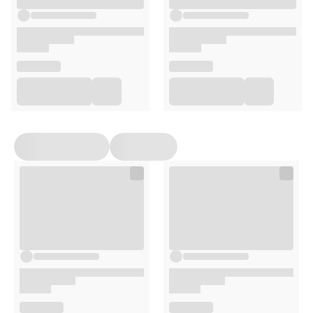
Acid, Cetyl Alcohol, Myristyl Alcohol, Lauryl Alcohol,
Caprylyl Glycol, Pentylene Glycol, Butylene Glycol, Sodium
Acrylate/Sodium Acryloyldimethyl Taurate Copolymer,
Dimethicone Crosspolymer, Polysorbate 80,
Phenoxyethanol, Ethylhexylglycerin, Parfum, Tetramethyl
acetyloctahydronaphthalenes.
Stosowanie
Stosuj rano i wieczorem na oczyszczoną skórę twarzy i
szyi.
Omijaj okolice oczu.
Opakowanie
50ml