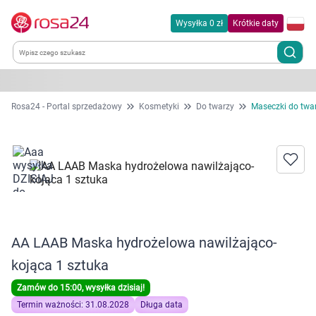
Wysyłka 0 zł
Krótkie daty
Kategorie
Rosa24 - Portal sprzedażowy
Kosmetyki
Do twarzy
Maseczki do twa
Chemia gospodarcza
Dla zwierząt
Dom i ogród
AA LAAB Maska hydrożelowa nawilżająco-
Zdrowie
kojąca 1 sztuka
Kobieta w ciąży i mama
Zamów do 15:00, wysyłka dzisiaj!
Termin ważności: 31.08.2028
Długa data