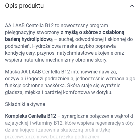
Opis produktu
Marki
AA LAAB Centella B12 to nowoczesny program
pielęgnacyjny stworzony
z myślą o skórze z osłabioną
barierą hydrolipidow
ą – suchej, odwodnionej i skłonnej do
podrażnień. Hydrożelowa maska szybko poprawia
kondycję cery, przynosi natychmiastowe ukojenie oraz
wspiera naturalne mechanizmy obronne skóry.
Maska AA LAAB Centella B12 intensywnie nawilża,
odżywia i łagodzi podrażnienia, jednocześnie wzmacniając
funkcje ochronne naskórka. Skóra staje się wyraźnie
gładsza, miękka i bardziej komfortowa w dotyku.
Składniki aktywne
Kompleks Centella B12
– synergiczne połączenie wąkrotki
azjatyckiej i witaminy B12, które wspiera regenerację skóry,
działa kojąco i zapewnia skuteczną profilaktykę
Korzystamy z plików cookies w celu
przeciwstarzeniową bez ryzyka podrażnień.
dostosowania zawartości serwisu do Twoich