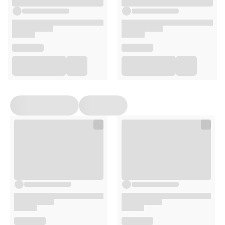
Methylglucose Distearate, Caprylic/Capric Triglyceride,
Caprylhydroxamic Acid, 1.2-Hexanediol, Xanthan Gum,
Parfum, CI77007, CI77491, CI77492.
Stosowanie
Wyjmij maskę z saszetki i usuń włókninę
zabezpieczającą.
Nałóż maskę na oczyszczoną skórę twarzy,
zaczynając od górnej części.
Dopasuj ją wokół oczu, czoła i policzków, a następnie
dolną część wokół ust.
Opakowanie
1 sztuka