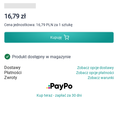
Dziecko
Higiena
16,79 zł
Cena jednostkowa:
16,79 PLN za 1 sztukę
Kosmetyki
Kupuję
Mężczyzna
Zdrowy styl życia
Produkt dostępny w magazynie
Dostawy
Zobacz opcje dostawy
Zabawki
Płatności
Zobacz opcje płatności
Zwroty
Zobacz warunki
Sprzęt medyczny
Kup teraz - zapłać za 30 dni
Motoryzacja
Grupy produktowe