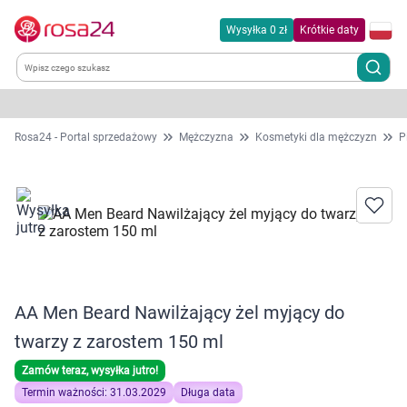
Wysyłka 0 zł
Krótkie daty
Kategorie
Rosa24 - Portal sprzedażowy
Mężczyzna
Kosmetyki dla mężczyzn
P
Chemia gospodarcza
Dla zwierząt
Dom i ogród
AA Men Beard Nawilżający żel myjący do
Zdrowie
twarzy z zarostem 150 ml
Kobieta w ciąży i mama
Zamów teraz, wysyłka jutro!
Termin ważności: 31.03.2029
Długa data