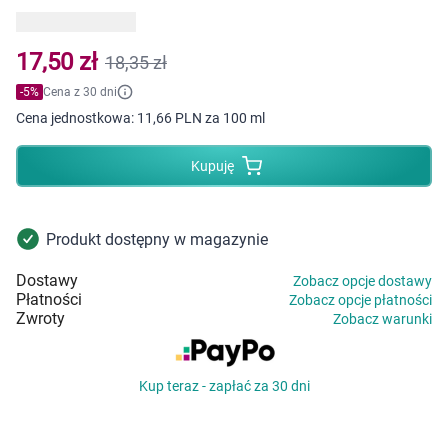
Dziecko
Higiena
17,50 zł
18,35 zł
-
5
%
Cena z 30 dni
Kosmetyki
Cena jednostkowa:
11,66 PLN za 100 ml
Mężczyzna
Kupuję
Zdrowy styl życia
Produkt dostępny w magazynie
Zabawki
Dostawy
Zobacz opcje dostawy
Płatności
Zobacz opcje płatności
Sprzęt medyczny
Zwroty
Zobacz warunki
Motoryzacja
Kup teraz - zapłać za 30 dni
Grupy produktowe