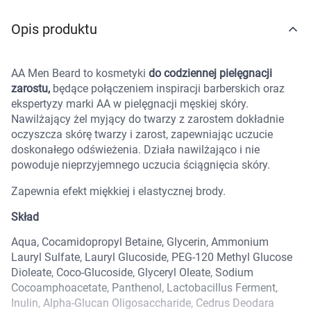
Marki
Opis produktu
AA Men Beard to kosmetyki
do codziennej pielęgnacji
zarostu,
będące połączeniem inspiracji barberskich oraz
ekspertyzy marki AA w pielęgnacji męskiej skóry.
Nawilżający żel myjący do twarzy z zarostem dokładnie
oczyszcza skórę twarzy i zarost, zapewniając uczucie
doskonałego odświeżenia. Działa nawilżająco i nie
powoduje nieprzyjemnego uczucia ściągnięcia skóry.
Zapewnia efekt miękkiej i elastycznej brody.
Skład
Aqua, Cocamidopropyl Betaine, Glycerin, Ammonium
Lauryl Sulfate, Lauryl Glucoside, PEG-120 Methyl Glucose
Dioleate, Coco-Glucoside, Glyceryl Oleate, Sodium
Cocoamphoacetate, Panthenol, Lactobacillus Ferment,
Korzystamy z plików cookies w celu
Inulin, Alpha-Glucan Oligosaccharide, Cedrus Deodara