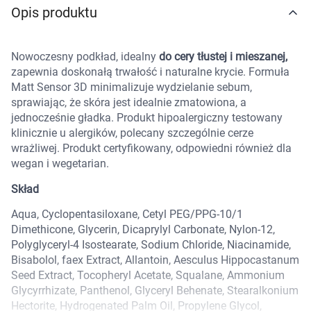
Opis produktu
Marki
Nowoczesny podkład, idealny
do cery tłustej i mieszanej,
zapewnia doskonałą trwałość i naturalne krycie. Formuła
Matt Sensor 3D minimalizuje wydzielanie sebum,
sprawiając, że skóra jest idealnie zmatowiona, a
jednocześnie gładka. Produkt hipoalergiczny testowany
klinicznie u alergików, polecany szczególnie cerze
wrażliwej. Produkt certyfikowany, odpowiedni również dla
wegan i wegetarian.
Skład
Aqua, Cyclopentasiloxane, Cetyl PEG/PPG-10/1
Dimethicone, Glycerin, Dicaprylyl Carbonate, Nylon-12,
Polyglyceryl-4 Isostearate, Sodium Chloride, Niacinamide,
Bisabolol, faex Extract, Allantoin, Aesculus Hippocastanum
Seed Extract, Tocopheryl Acetate, Squalane, Ammonium
Glycyrrhizate, Panthenol, Glyceryl Behenate, Stearalkonium
Korzystamy z plików cookies w celu
Hectorite, Hydrogenated Palm Oil, Propylene Glycol,
dostosowania zawartości serwisu do Twoich