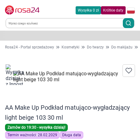
Wysyłka 0 zł
Krótkie daty
Kategorie
Rosa24 - Portal sprzedażowy
Kosmetyki
Do twarzy
Do makijażu
Chemia gospodarcza
Dla zwierząt
Dom i ogród
AA Make Up Podkład matująco-wygładzający
Zdrowie
light beige 103 30 ml
Kobieta w ciąży i mama
Zamów do 19:30 - wysyłka dzisiaj!
Termin ważności: 28.02.2029
Długa data