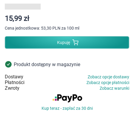
Dziecko
Higiena
15,99 zł
Cena jednostkowa:
53,30 PLN za 100 ml
Kosmetyki
Kupuję
Mężczyzna
Zdrowy styl życia
Produkt dostępny w magazynie
Dostawy
Zobacz opcje dostawy
Zabawki
Płatności
Zobacz opcje płatności
Zwroty
Zobacz warunki
Sprzęt medyczny
Kup teraz - zapłać za 30 dni
Motoryzacja
Grupy produktowe