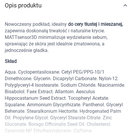
Opis produktu
Marki
Nowoczesny podkład, idealny
do cery tłustej i mieszanej,
zapewnia doskonałą trwałość i naturalne krycie.
MATTsensor3D minimalizuje wydzielanie sebum,
sprawiając że skóra jest idealnie zmatowiona, a
jednocześnie gładka.
Skład
Aqua. Cyclopentasiloxane. Cetyl PEG/PPG-10/1
Dimethicone. Glycerin. Dicaprylyl Carbonate. Nylon-12.
Polyglyceryl-4 Isostearate. Sodium Chloride. Niacinamide.
Bisabolol. Faex Extract. Allantoin. Aesculus
Hippocastanum Seed Extract. Tocopheryl Acetate.
Squalane. Ammonium Glycyrrhizate. Panthenol. Glyceryl
Behenate. Stearalkonium Hectorite. Hydrogenated Palm
Oil. Propylene Glycol. Glyceryl Stearate Citrate. Zinc
Gluconate. Borago Officinalis Seed Oil. Cholesterol.
Korzystamy z plików cookies w celu
Ceramide NP. Ethylhexylglycerin. Caffeine.
dostosowania zawartości serwisu do Twoich