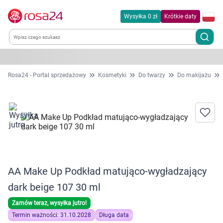
Wysyłka 0 zł
Krótkie daty
Kategorie
Rosa24 - Portal sprzedażowy
Kosmetyki
Do twarzy
Do makijażu
Chemia gospodarcza
Dla zwierząt
Dom i ogród
AA Make Up Podkład matująco-wygładzający
Zdrowie
dark beige 107 30 ml
Kobieta w ciąży i mama
Zamów teraz, wysyłka jutro!
Termin ważności: 31.10.2028
Długa data