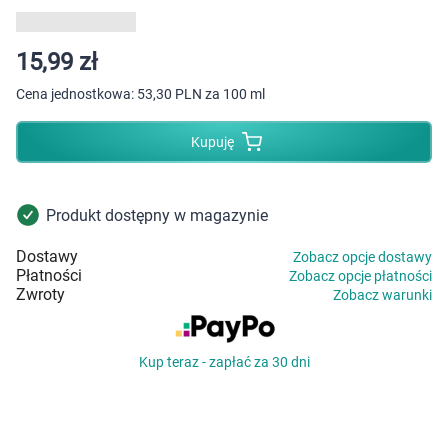
Dziecko
Higiena
15,99 zł
Cena jednostkowa:
53,30 PLN za 100 ml
Kosmetyki
Kupuję
Mężczyzna
Zdrowy styl życia
Produkt dostępny w magazynie
Dostawy
Zobacz opcje dostawy
Zabawki
Płatności
Zobacz opcje płatności
Zwroty
Zobacz warunki
Sprzęt medyczny
Kup teraz - zapłać za 30 dni
Motoryzacja
Grupy produktowe