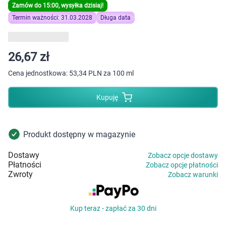
Dziecko
Zamów do 15:00, wysyłka dzisiaj!
Termin ważności: 31.03.2028
Długa data
Higiena
Kosmetyki
26,67 zł
Cena jednostkowa:
53,34 PLN za 100 ml
Mężczyzna
Kupuję
Zdrowy styl życia
Zabawki
Produkt dostępny w magazynie
Dostawy
Zobacz opcje dostawy
Sprzęt medyczny
Płatności
Zobacz opcje płatności
Zwroty
Zobacz warunki
Motoryzacja
Kup teraz - zapłać za 30 dni
Grupy produktowe