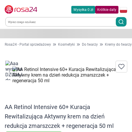
Wysyłka 0 zł
Krótkie daty
Kategorie
Rosa24 - Portal sprzedażowy
Kosmetyki
Do twarzy
Kremy do twarzy
Chemia gospodarcza
Dla zwierząt
Dom i ogród
Zdrowie
AA Retinol Intensive 60+ Kuracja
Rewitalizująca Aktywny krem na dzień
Kobieta w ciąży i mama
redukcja zmarszczek + regeneracja 50 ml