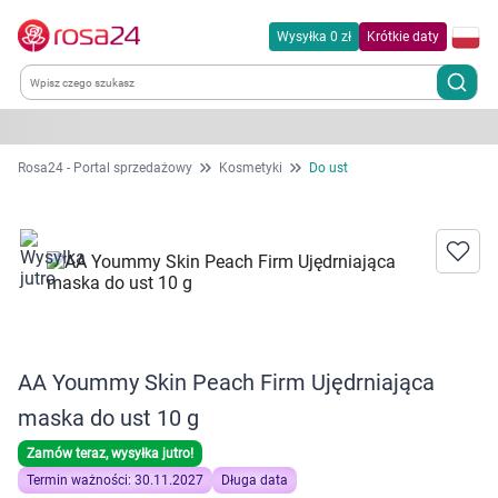
Wysyłka 0 zł
Krótkie daty
Kategorie
Rosa24 - Portal sprzedażowy
Kosmetyki
Do ust
Chemia gospodarcza
Dla zwierząt
Dom i ogród
AA Yoummy Skin Peach Firm Ujędrniająca
Zdrowie
maska do ust 10 g
Kobieta w ciąży i mama
Zamów teraz, wysyłka jutro!
Termin ważności: 30.11.2027
Długa data