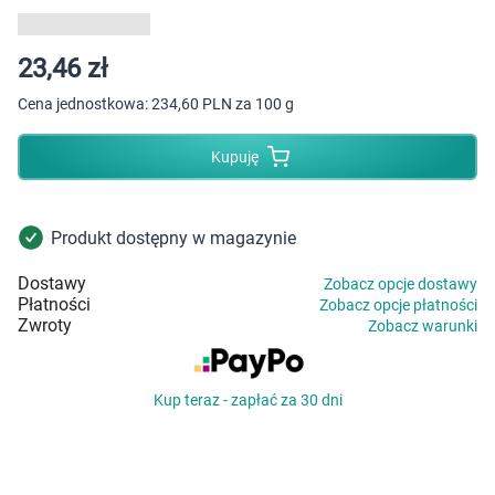
Dziecko
Higiena
23,46 zł
Cena jednostkowa:
234,60 PLN za 100 g
Kosmetyki
Kupuję
Mężczyzna
Zdrowy styl życia
Produkt dostępny w magazynie
Dostawy
Zobacz opcje dostawy
Zabawki
Płatności
Zobacz opcje płatności
Zwroty
Zobacz warunki
Sprzęt medyczny
Kup teraz - zapłać za 30 dni
Motoryzacja
Grupy produktowe