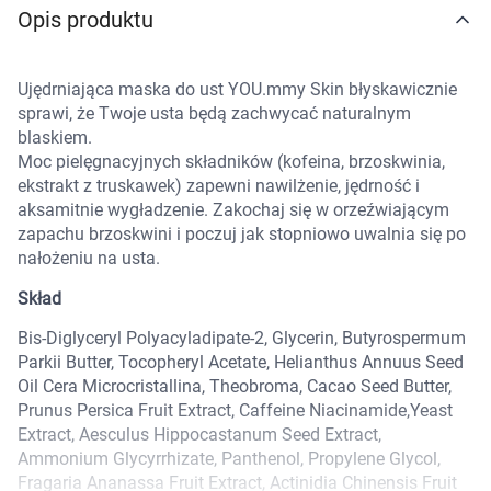
Opis produktu
Marki
Ujędrniająca maska do ust YOU.mmy Skin błyskawicznie
sprawi, że Twoje usta będą zachwycać naturalnym
blaskiem.
Moc pielęgnacyjnych składników (kofeina, brzoskwinia,
ekstrakt z truskawek) zapewni nawilżenie, jędrność i
aksamitnie wygładzenie. Zakochaj się w orzeźwiającym
zapachu brzoskwini i poczuj jak stopniowo uwalnia się po
nałożeniu na usta.
Skład
Bis-Diglyceryl Polyacyladipate-2, Glycerin, Butyrospermum
Parkii Butter, Tocopheryl Acetate, Helianthus Annuus Seed
Oil Cera Microcristallina, Theobroma, Cacao Seed Butter,
Prunus Persica Fruit Extract, Caffeine Niacinamide,Yeast
Extract, Aesculus Hippocastanum Seed Extract,
Ammonium Glycyrrhizate, Panthenol, Propylene Glycol,
Korzystamy z plików cookies w celu
Fragaria Ananassa Fruit Extract, Actinidia Chinensis Fruit
dostosowania zawartości serwisu do Twoich