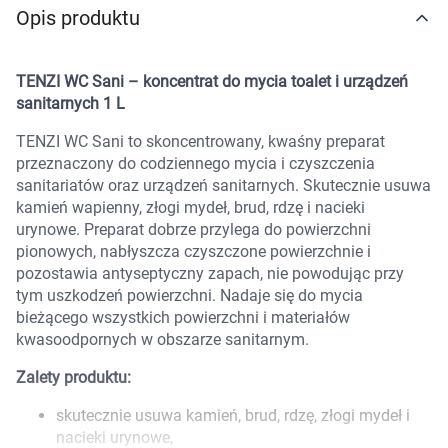
Opis produktu
Marki
TENZI WC Sani – koncentrat do mycia toalet i urządzeń
sanitarnych 1 L
TENZI WC Sani to skoncentrowany, kwaśny preparat
przeznaczony do codziennego mycia i czyszczenia
sanitariatów oraz urządzeń sanitarnych. Skutecznie usuwa
kamień wapienny, złogi mydeł, brud, rdzę i nacieki
urynowe. Preparat dobrze przylega do powierzchni
pionowych, nabłyszcza czyszczone powierzchnie i
pozostawia antyseptyczny zapach, nie powodując przy
tym uszkodzeń powierzchni. Nadaje się do mycia
bieżącego wszystkich powierzchni i materiałów
kwasoodpornych w obszarze sanitarnym.
Zalety produktu:
skutecznie usuwa kamień, brud, rdzę, złogi mydeł i
Korzystamy z plików cookies w celu
nacieki urynowe,
dostosowania zawartości serwisu do Twoich