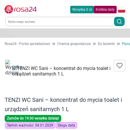
Wysyłka 0 zł
Krótkie daty
Kategorie
Rosa24 - Portal sprzedażowy
Chemia gospodarcza
Do łazienki
Płyny
Chemia gospodarcza
Dla zwierząt
Dom i ogród
TENZI WC Sani – koncentrat do mycia toalet i
Zdrowie
urządzeń sanitarnych 1 L
Kobieta w ciąży i mama
Zamów do 19:30 wysyłka dzisiaj!
Termin ważności: 08.01.2029
Długa data