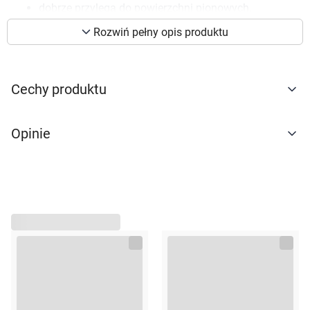
dobrze przylega do powierzchni pionowych,
preferencji. Więcej informacji znajdziesz w
nabłyszcza i pozostawia antyseptyczny zapach,
naszej
polityce prywatności
. Możesz określić
Rozwiń pełny opis produktu
bezpieczny dla powierzchni kwasoodpornych,
warunki przechowywania lub dostępu do
koncentrat – wydajny i ekonomiczny w użyciu.
cookies poprzez kliknięcie przycisku
Zastosowanie:
"Ustawienia" lub możesz zaakceptować
Cechy produktu
ustawienia wszystkich cookies klikając
mycie posadzek w łazienkach i pomieszczeniach
AKCEPTUJĘ WSZYSTKIE
sanitarnych,
Opinie
mycie ścian i wyposażenia łazienek,
mycie wanien i brodzików,
czyszczenie kabin prysznicowych,
AKCEPTUJĘ WSZYSTKIE
mycie armatury łazienkowej i urządzeń
emaliowanych.
Ustawienia
Opakowanie
1 l