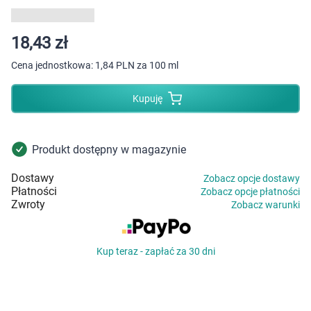
Dziecko
Higiena
18,43 zł
Cena jednostkowa:
1,84 PLN za 100 ml
Kosmetyki
Kupuję
Mężczyzna
Zdrowy styl życia
Produkt dostępny w magazynie
Dostawy
Zobacz opcje dostawy
Zabawki
Płatności
Zobacz opcje płatności
Zwroty
Zobacz warunki
Sprzęt medyczny
Kup teraz - zapłać za 30 dni
Motoryzacja
Grupy produktowe