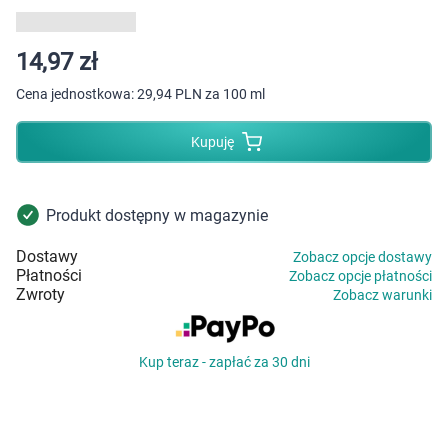
Dziecko
Higiena
14,97 zł
Cena jednostkowa:
29,94 PLN za 100 ml
Kosmetyki
Kupuję
Mężczyzna
Zdrowy styl życia
Produkt dostępny w magazynie
Dostawy
Zobacz opcje dostawy
Zabawki
Płatności
Zobacz opcje płatności
Zwroty
Zobacz warunki
Sprzęt medyczny
Kup teraz - zapłać za 30 dni
Motoryzacja
Grupy produktowe