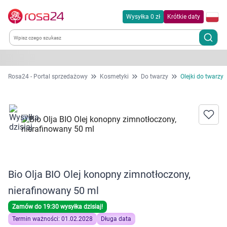
Wysyłka 0 zł
Krótkie daty
Kategorie
Rosa24 - Portal sprzedażowy
Kosmetyki
Do twarzy
Olejki do twarzy
Chemia gospodarcza
Dla zwierząt
Dom i ogród
Bio Olja BIO Olej konopny zimnotłoczony,
Zdrowie
nierafinowany 50 ml
Kobieta w ciąży i mama
Zamów do 19:30 wysyłka dzisiaj!
Termin ważności: 01.02.2028
Długa data