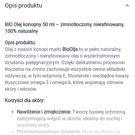
Opis produktu
Marki
BIO Olej konopny 50 ml – zimnotłoczony, nierafinowany,
100% naturalny
Opis produktu:
Olej z nasion konopi marki
BioOlja
to w pełni naturalny,
zimnotłoczony i nierafinowany olej o wszechstronnym
działaniu pielęgnacyjnym. Dzięki delikatnemu procesowi
tłoczenia na zimno zachowuje wszystkie cenne składniki
odżywcze, w tym witaminę E, fitosterole i niezbędne kwasy
tłuszczowe omega-3 i omega-6, które wspierają zdrowie
skóry i włosów.
Korzyści dla skóry:
Nawilżenie i zmiękczenie:
Tworzy barierę ochronną,
zatrzymującą wilgoć w skórze, idealny do suchej i
wrażliwej skóry.
Korzystamy z plików cookies w celu
Przeciwstarzeniowe działanie:
Przeciwutleniacze
dostosowania zawartości serwisu do Twoich