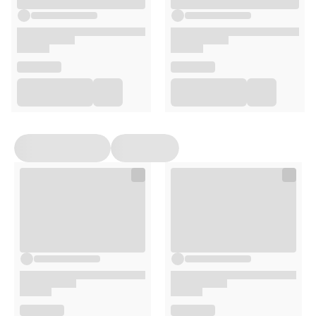
Składniki aktywne:
Kwasy tłuszczowe omega-3 i omega-6 (stosunek 3:1)
Witamina E
Fitosterole, fosfolipidy, chlorofile, karoteny i minerały
Opakowanie
50 ml