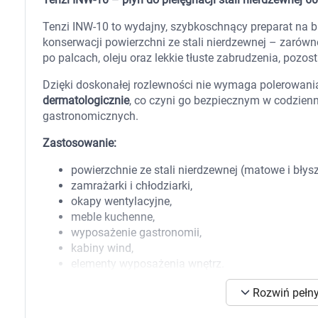
Zabawki
Zwierzęta gospodarskie
Tenzi INW-10 to wydajny, szybkoschnący preparat na ba
Akwarystyka
konserwacji powierzchni ze stali nierdzewnej – zarówn
po palcach, oleju oraz lekkie tłuste zabrudzenia, pozos
Dzięki doskonałej rozlewności nie wymaga polerowani
dermatologicznie
, co czyni go bezpiecznym w codzien
gastronomicznych.
Zastosowanie:
powierzchnie ze stali nierdzewnej (matowe i błys
zamrażarki i chłodziarki,
okapy wentylacyjne,
meble kuchenne,
wyposażenie gastronomii,
kabiny wind,
elementy wyposażenia wnętrz.
Sposób użycia
Rozwiń pełny
K
s
Nanieść preparat bezpośrednio na czyszczoną powier