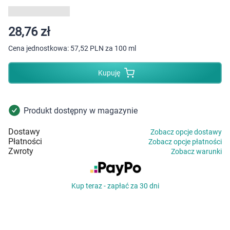
Dziecko
Higiena
28,76 zł
Cena jednostkowa:
57,52 PLN za 100 ml
Kosmetyki
Kupuję
Mężczyzna
Zdrowy styl życia
Produkt dostępny w magazynie
Dostawy
Zobacz opcje dostawy
Zabawki
Płatności
Zobacz opcje płatności
Zwroty
Zobacz warunki
Sprzęt medyczny
Kup teraz - zapłać za 30 dni
Motoryzacja
Grupy produktowe