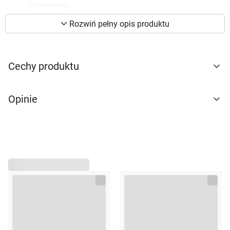
starzeniem
preferencji. Więcej informacji znajdziesz w
Polifenole
– wykazują działanie przeciwzapalne i
naszej
polityce prywatności
. Możesz określić
Rozwiń pełny opis produktu
łagodzące
warunki przechowywania lub dostępu do
cookies poprzez kliknięcie przycisku
Korzyści ze stosowania:
"Ustawienia" lub możesz zaakceptować
Cechy produktu
intensywne nawilżenie i odżywienie skóry
ustawienia wszystkich cookies klikając
poprawa elastyczności i wygładzenie drobnych linii
AKCEPTUJĘ WSZYSTKIE
oraz zmarszczek
Opinie
wsparcie regeneracji skóry i gojenia się drobnych
uszkodzeń
ochrona przed szkodliwym wpływem czynników
AKCEPTUJĘ WSZYSTKIE
zewnętrznych, takich jak zanieczyszczenia i
promieniowanie UV
Ustawienia
wzmocnienie włosów, nadanie im blasku, miękkości i
zdrowego wyglądu
Typ skóry:
Odpowiedni dla wszystkich typów cery, szczególnie suchej,
wrażliwej i dojrzałej. Doskonale sprawdza się także w
pielęgnacji włosów suchych, zniszczonych i