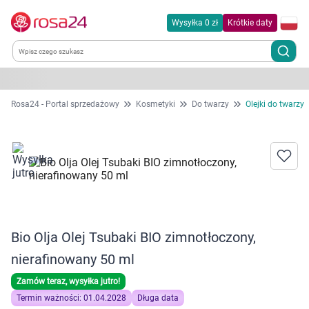
Wysyłka 0 zł
Krótkie daty
Kategorie
Rosa24 - Portal sprzedażowy
Kosmetyki
Do twarzy
Olejki do twarzy
Chemia gospodarcza
Dla zwierząt
Dom i ogród
Bio Olja Olej Tsubaki BIO zimnotłoczony,
Zdrowie
nierafinowany 50 ml
Kobieta w ciąży i mama
Zamów teraz, wysyłka jutro!
Termin ważności: 01.04.2028
Długa data