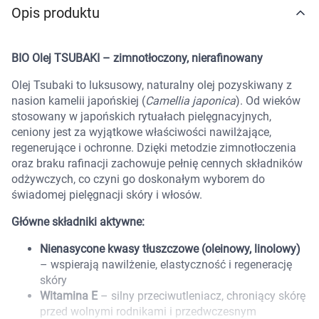
Opis produktu
Marki
BIO Olej TSUBAKI – zimnotłoczony, nierafinowany
Olej Tsubaki to luksusowy, naturalny olej pozyskiwany z
nasion kamelii japońskiej (
Camellia japonica
). Od wieków
stosowany w japońskich rytuałach pielęgnacyjnych,
ceniony jest za wyjątkowe właściwości nawilżające,
regenerujące i ochronne. Dzięki metodzie zimnotłoczenia
oraz braku rafinacji zachowuje pełnię cennych składników
odżywczych, co czyni go doskonałym wyborem do
świadomej pielęgnacji skóry i włosów.
Główne składniki aktywne:
Nienasycone kwasy tłuszczowe (oleinowy, linolowy)
– wspierają nawilżenie, elastyczność i regenerację
skóry
Witamina E
– silny przeciwutleniacz, chroniący skórę
Korzystamy z plików cookies w celu
przed wolnymi rodnikami i przedwczesnym
dostosowania zawartości serwisu do Twoich