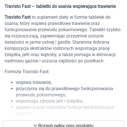
Marki
Travisto Fast – tabletki do ssania wspierające trawienie
Travisto Fast
to suplement diety w formie tabletek do
ssania, który wspiera prawidłowe trawienie oraz
funkcjonowanie przewodu pokarmowego. Tabletki szybko
się rozpuszczają, zapewniając przyjemne uczucie
świeżości w jamie ustnej i gardle. Starannie dobrana
kompozycja ekstraktów roślinnych wspomaga pracę
żołądka, jelit oraz wątroby, a także pomaga w eliminacji
nadmiaru gazów i uczucia ciężkości po posiłkach.
Formuła Travisto Fast:
wspiera trawienie,
przyczynia się do prawidłowego funkcjonowania
przewodu pokarmowego,
wspomaga zdrowie jelit i żołądka,
wspiera pracę i naturalne funkcje detoksykacyjne
Korzystamy z plików cookies w celu
wątroby,
dostosowania zawartości serwisu do Twoich
pomaga utrzymać świeży oddech.
preferencji. Więcej informacji znajdziesz w
Rozwiń pełny opis produktu