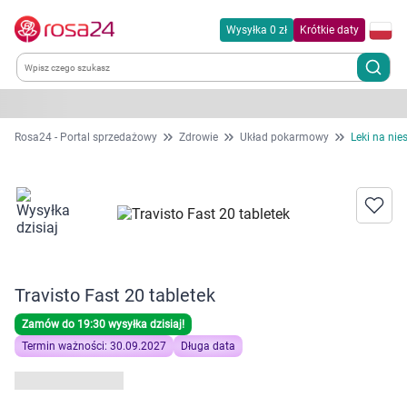
Wysyłka 0 zł
Krótkie daty
Kategorie
Rosa24 - Portal sprzedażowy
Zdrowie
Układ pokarmowy
Leki na nie
Chemia gospodarcza
Dla zwierząt
Dom i ogród
Travisto Fast 20 tabletek
Zdrowie
Zamów do 19:30 wysyłka dzisiaj!
Termin ważności: 30.09.2027
Długa data
Kobieta w ciąży i mama