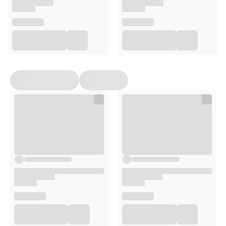
Składniki
Celuloza, sorbitole, wyciąg z ziela karczocha, wyciąg z
ostryżu długiego, wyciąg z mięty pieprzowej,
hydroksypropylometyloceluloza, wyciąg z owoców kopru
włoskiego, sole magnezowe kwasów tłuszczowych,
dwutlenek krzemu, hydroksypropyloceluloza, talk, kwasy
tłuszczowe, barwnik: brąz HT, wosk pszczeli biały, wosk
carnauba.
Skład
Składnik
Zawartość
Wyciąg z mięty pieprzowej
100 mg
Wyciąg z ziela karczocha
240 mg
Wyciąg z owoców kopru włoskiego
40 mg
Wyciąg z ostryżu długiego
200 mg
Zalecane spożycie
Dorośli:
1 tabletka do ssania
3 razy dziennie
.