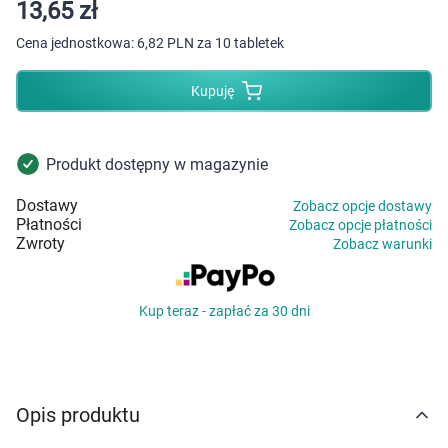
Dziecko
13,65 zł
Cena jednostkowa:
6,82 PLN za 10 tabletek
Higiena
Kupuję
Kosmetyki
Mężczyzna
Produkt dostępny w magazynie
Dostawy
Zobacz opcje dostawy
Zdrowy styl życia
Płatności
Zobacz opcje płatności
Zwroty
Zobacz warunki
Zabawki
Kup teraz - zapłać za 30 dni
Sprzęt medyczny
Motoryzacja
Opis produktu
Grupy produktowe