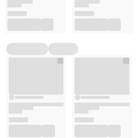
Biotyna
2500 µg
5000%
Cynk
10 mg
100%
Selen
55 µg
100%
*RWS – Referencyjna Wartość Spożycia dla osoby
dorosłej.
Zalecane spożycie
1 tabletka dziennie.
Przeciwwskazania
Nie stosować w przypadku uczulenia na którykolwiek ze
składników produktu.
W okresie ciąży i karmienia piersią przed zastosowaniem
należy skonsultować się z lekarzem.
Przechowywanie
Przechowywać w oryginalnym opakowaniu, w
temperaturze poniżej 25°C.
Chronić przed światłem i wilgocią.