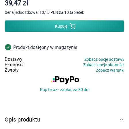
Dziecko
39,47 zł
Cena jednostkowa:
13,15 PLN za 10 tabletek
Higiena
Kupuję
Kosmetyki
Mężczyzna
Produkt dostępny w magazynie
Dostawy
Zobacz opcje dostawy
Zdrowy styl życia
Płatności
Zobacz opcje płatności
Zwroty
Zobacz warunki
Zabawki
Kup teraz - zapłać za 30 dni
Sprzęt medyczny
Motoryzacja
Opis produktu
Grupy produktowe