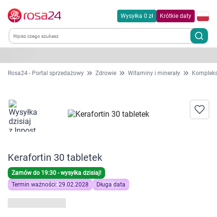
Wysyłka 0 zł
Krótkie daty
Kategorie
Rosa24 - Portal sprzedażowy
Zdrowie
Witaminy i minerały
Kompleks
Chemia gospodarcza
Dla zwierząt
Dom i ogród
Kerafortin 30 tabletek
Zdrowie
Zamów do 19:30 - wysyłka dzisiaj!
Termin ważności: 29.02.2028
Długa data
Kobieta w ciąży i mama