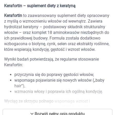
Marki
Kerafortin – suplement diety z keratyną
Kerafortin
to zaawansowany suplement diety opracowany
z myślą o wzmocnieniu włosów od wewnątrz. Zawiera
hydrolizat keratyny – podstawowy składnik strukturalny
włosów – oraz komplet 18 aminokwasów niezbędnych do
ich prawidłowej budowy. Formuła została dodatkowo
wzbogacona o biotynę, cynk, selen oraz ekstrakty roślinne,
które wspierają kondycję, gęstość i wzrost włosów.
Wyniki badań potwierdzają, że regularne stosowanie
Kerafortin:
przyczynia się do poprawy gęstości włosów,
wspomaga pojawianie się nowych włosów („baby
hair”),
wzmacnia włosy i poprawia ich ogólną kondycję.
Wyciąg ze skrzypu polnego
wspomaga wzrost i
Korzystamy z plików cookies w celu
wzmocnienie włosów, natomiast
biotyna i cynk
pomagają
dostosowania zawartości serwisu do Twoich
zachować zdrowe włosy.
preferencji. Więcej informacji znajdziesz w
Rozwiń pełny opis produktu