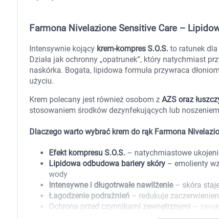
Zabawki
Zwierzęta gospodarskie
Akwarystyka
Farmona Nivelazione Sensitive Care – Lipido
Intensywnie kojący
krem-kompres S.O.S.
to ratunek dla
Działa jak ochronny „opatrunek”, który natychmiast prz
naskórka. Bogata, lipidowa formuła przywraca dłoniom
użyciu.
Krem polecany jest również osobom z
AZS oraz łuszcz
stosowaniem środków dezynfekujących lub noszeniem
Dlaczego warto wybrać krem do rąk Farmona Nivelazi
Efekt kompresu S.O.S.
– natychmiastowe ukojenie 
Lipidowa odbudowa bariery skóry
– emolienty wz
wody
Intensywne i długotrwałe nawilżenie
– skóra staje
Łagodzenie podrażnień
– redukuje zaczerwienien
Ochrona przed czynnikami zewnętrznymi
– zwięk
Odpowiedni dla skóry wrażliwej i problematyczne
K