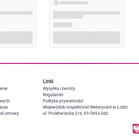
Probiotyki, odbudowa flory jelitowej
Szczot
Leki na zgagę i refluks
Akcesoria dzie
Suplementy z błonnikiem
Nocnik
Syropy i tabletki na brak apetytu
Laktat
Leki i suplementy na choroby trzustki
Smoczk
Leki na nietolerancję laktozy
Leki i suplementy na pasożyty ludzkie
Leki na ból brzucha i skurcze
Pościel
Leki i suplementy na wzdęcia
Leki na niestrawność i ból żołądka
Żywienie w chorobie
Akceso
Serce i układ krążenia
Gryzak
Leki i suplementy na cholesterol
Karmie
Linki
Preparaty wspomagające pracę serca
Maści, tabletki i leki na żylaki
enie
Wysyłka i zwroty
Maści, czopki i leki na hemoroidy
Regulamin
Kwasy tłuszczowe omega 3, 6, 9
owych
Polityka prywatności
Leki przeciwzakrzepowe
ania
Wojewódzki Inspektorat Weterynarii w Łodzi
Leki na nadciśnienie
 od umowy
ul. Proletariacka 2/6, 93-569 Łódź
Leki i tabletki na krążenie
Leki na obrzęki nóg
Seks i zdrowie intymne
Lubrykanty