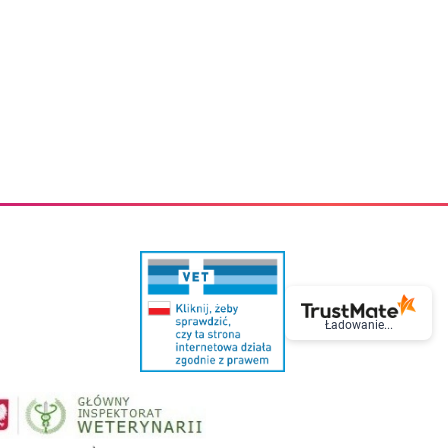
eczki do zębów dla dzieci
Kremy do twarzy
cięce
Kremy przeciwzmarszczkowe
i
Kremy na noc
ory i akcesoria
Cera mieszana tłusta trądzikowa
i i akcesoria
Cera sucha
Smoczki uspokajające dla dzieci i niemowlaków
Cera naczynkowa
Akcesoria do smoczków
Cera wrażliwa i atopowa
 i tekstylia dla dzieci
Na dzień
Otulacze
Na dzień i na noc
Prześcieradła, podkłady
Mgiełki do twarzy
ria do kąpieli
Olejki do twarzy
i
Paski i plastry oczyszczające
nie dzieci
Preparaty punktowe
Szczoteczki i akcesoria do mycia butelek dla dzieci i niemow
Serum do twarzy
Termosy dla dzieci i niemowląt
Wody termalne
Śniadaniowki dla dzieci i niemowląt
Korean Beauty
Sterylizatory do butelek dla dzieci i niemowląt
Do rzęs i brwi
Ładowanie...
Butelki dla dzieci
Kosmetyki do makijażu oczu
Akcesoria do butelek i kubków
Tusze do rzęs
Kubki dla dzieci
Kredki do oczu
Podgrzewacze
Eyelinery
Przechowywanie mleka
Cienie do powiek
Śliniaki
Artykuły kosmetyczne