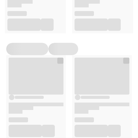
Przechowywać w oryginalnym opakowaniu, w
temperaturze 15–25°C, w miejscu niedostępnym dla
małych dzieci. Chronić przed światłem i wilgocią.
Opakowanie
20 kapsułek
Uwagi
Suplementy diety nie mogą być stosowane jako substytut
(zamiennik) zróżnicowanej diety ani zdrowego trybu życia.
Nie należy przekraczać zalecanej porcji produktu do
spożycia w ciągu dnia. Suplementy diety powinny być
przechowywane w sposób niedostępny dla małych dzieci.
Przed zastosowaniem produktu sugerujemy zapoznanie
się z dokładnymi informacjami podanymi na opakowaniu
lub załączonej ulotce.