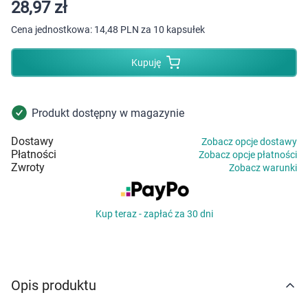
Dziecko
28,97 zł
Cena jednostkowa:
14,48 PLN za 10 kapsułek
Higiena
Kupuję
Kosmetyki
Mężczyzna
Produkt dostępny w magazynie
Dostawy
Zobacz opcje dostawy
Zdrowy styl życia
Płatności
Zobacz opcje płatności
Zwroty
Zobacz warunki
Zabawki
Kup teraz - zapłać za 30 dni
Sprzęt medyczny
Motoryzacja
Opis produktu
Grupy produktowe