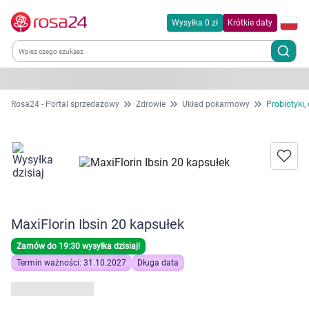
Wysyłka 0 zł
Krótkie daty
Kategorie
Rosa24 - Portal sprzedażowy
Zdrowie
Układ pokarmowy
Probiotyki,
Chemia gospodarcza
Dla zwierząt
Dom i ogród
MaxiFlorin Ibsin 20 kapsułek
Zdrowie
Zamów do 19:30 wysyłka dzisiaj!
Termin ważności: 31.10.2027
Długa data
Kobieta w ciąży i mama