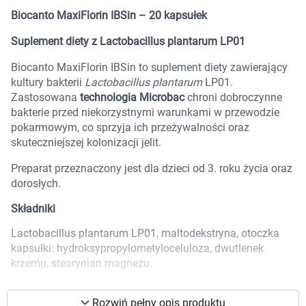
Marki
Biocanto MaxiFlorin IBSin – 20 kapsułek
Suplement diety z Lactobacillus plantarum LP01
Biocanto MaxiFlorin IBSin to suplement diety zawierający
kultury bakterii
Lactobacillus plantarum
LP01.
Zastosowana
technologia Microbac
chroni dobroczynne
bakterie przed niekorzystnymi warunkami w przewodzie
pokarmowym, co sprzyja ich przeżywalności oraz
skuteczniejszej kolonizacji jelit.
Preparat przeznaczony jest dla dzieci od 3. roku życia oraz
dorosłych.
Składniki
Lactobacillus plantarum LP01, maltodekstryna, otoczka
kapsułki: hydroksypropylometyloceluloza, dwutlenek
krzemu, stearynian magnezu.
Korzystamy z plików cookies w celu
dostosowania zawartości serwisu do Twoich
Skład
preferencji. Więcej informacji znajdziesz w
Rozwiń pełny opis produktu
Składnik
1 kapsułka
2 kapsułki