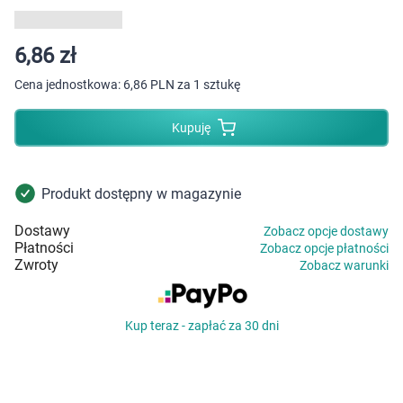
Dziecko
Higiena
6,86 zł
Cena jednostkowa:
6,86 PLN za 1 sztukę
Kosmetyki
Kupuję
Mężczyzna
Zdrowy styl życia
Produkt dostępny w magazynie
Dostawy
Zobacz opcje dostawy
Zabawki
Płatności
Zobacz opcje płatności
Zwroty
Zobacz warunki
Sprzęt medyczny
Kup teraz - zapłać za 30 dni
Motoryzacja
Grupy produktowe