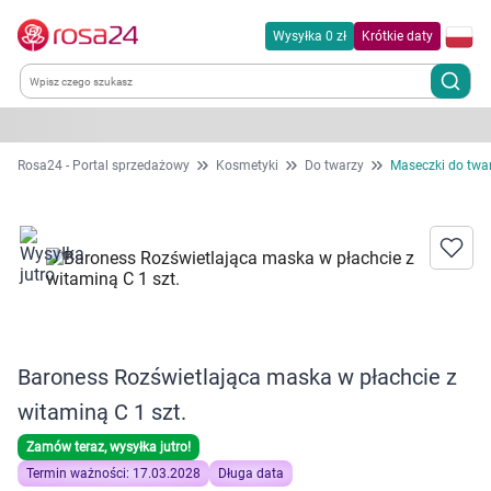
Wysyłka 0 zł
Krótkie daty
Kategorie
Rosa24 - Portal sprzedażowy
Kosmetyki
Do twarzy
Maseczki do twa
Chemia gospodarcza
Dla zwierząt
Dom i ogród
Baroness Rozświetlająca maska w płachcie z
Zdrowie
witaminą C 1 szt.
Kobieta w ciąży i mama
Zamów teraz, wysyłka jutro!
Termin ważności: 17.03.2028
Długa data