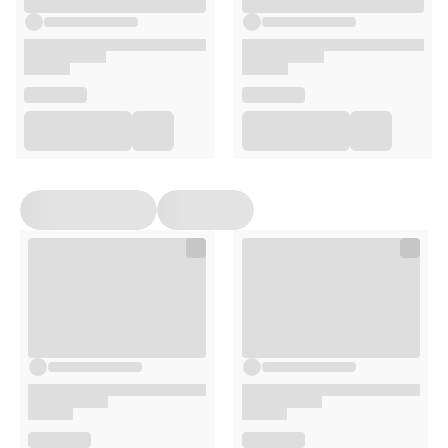
Triethanolamine, Phenoxyethanol, Tocopheryl Acetate,
Allantoin, Disodium EDTA, Parfum.
Sposób użycia
Oczyść skórę twarzy i przetrzyj ją tonikiem.
Wyjmij maskę z opakowania, rozłóż i nałóż na twarz,
dopasowując do jej konturów.
Pozostaw na 15–20 minut.
Zdejmij maskę i delikatnie wklep pozostałości esencji
w skórę.
Opakowanie
1 sztuka