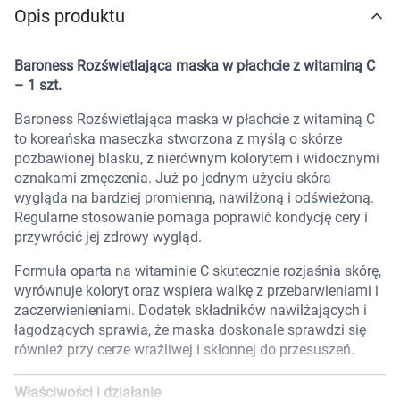
Opis produktu
Marki
Baroness Rozświetlająca maska w płachcie z witaminą C
– 1 szt.
Baroness Rozświetlająca maska w płachcie z witaminą C
to koreańska maseczka stworzona z myślą o skórze
pozbawionej blasku, z nierównym kolorytem i widocznymi
oznakami zmęczenia. Już po jednym użyciu skóra
wygląda na bardziej promienną, nawilżoną i odświeżoną.
Regularne stosowanie pomaga poprawić kondycję cery i
przywrócić jej zdrowy wygląd.
Formuła oparta na witaminie C skutecznie rozjaśnia skórę,
wyrównuje koloryt oraz wspiera walkę z przebarwieniami i
zaczerwienieniami. Dodatek składników nawilżających i
łagodzących sprawia, że maska doskonale sprawdzi się
również przy cerze wrażliwej i skłonnej do przesuszeń.
Korzystamy z plików cookies w celu
Właściwości i działanie
dostosowania zawartości serwisu do Twoich