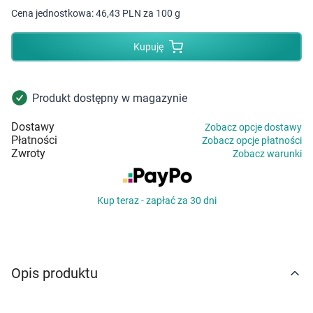
Dziecko
Cena jednostkowa:
46,43 PLN za 100 g
Higiena
Kupuję
Kosmetyki
Produkt dostępny w magazynie
Mężczyzna
Dostawy
Zobacz opcje dostawy
Płatności
Zobacz opcje płatności
Zdrowy styl życia
Zwroty
Zobacz warunki
Zabawki
Kup teraz - zapłać za 30 dni
Sprzęt medyczny
Motoryzacja
Opis produktu
Grupy produktowe