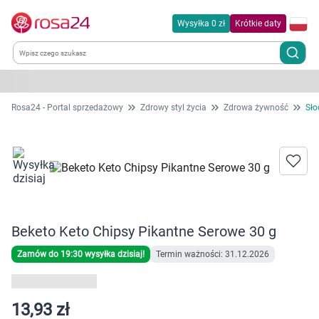
Wysyłka 0 zł
Krótkie daty
Kategorie
Rosa24 - Portal sprzedażowy
Zdrowy styl życia
Zdrowa żywność
Sło
Chemia gospodarcza
Dla zwierząt
Dom i ogród
Beketo Keto Chipsy Pikantne Serowe 30 g
Zdrowie
Zamów do 19:30 wysyłka dzisiaj!
Termin ważności: 31.12.2026
Kobieta w ciąży i mama
13,93 zł