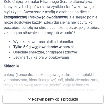
Keto Chipsy o smaku Pikantnego Sera to alternatywa
Marki
klasycznych chipsów dla wszystkich fanów zdrowego
stylu życia. Stworzone z myślą o osobach na diecie
ketogenicznej i niskowęglowodanowej
, ale sięgać po nie
może dosłownie każdy. Zdecyduj się na nie, gdy tylko
poczujesz ochotę na chrupiącą i słoną przekąskę. Zabierz
ze sobą na siłownię, do pracy lub w podróż.
Wysoka zawartość białka i błonnika
Tylko 5.9g węglowodanów w paczce
Obłędnie smaczne, chrupiące i zdrowe
Jedyne 107 kalorii w opakowaniu
Składniki
chipsy (koncentrat białka sojowego, skrobia z tapioki i
ziemniaczana, błonnik (sojowy), sól, płatki ziemniaczane,
lecytyna sojowa); aromaty (mleko); oleje roślinne w
różnych proporcjach (słonecznikowy, rzepakowy); kwas:
Korzystamy z plików cookies w celu
kwas mlekowy: pieprz cayenne; sól.
dostosowania zawartości serwisu do Twoich
Rozwiń pełny opis produktu
preferencji. Więcej informacji znajdziesz w
Skład