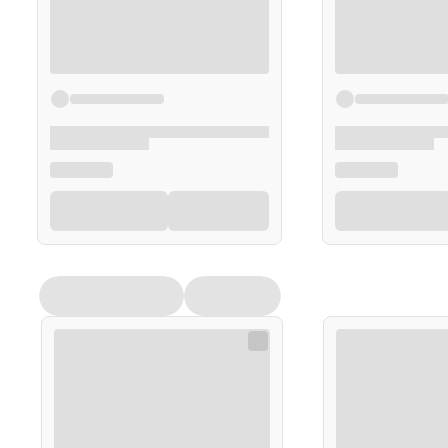
hipermagnezemii
ciężkiej niewydolności nerek
miastenii
jednoczesnego stosowania lewodopy
Możliwe działania niepożądane
Jak każdy lek, Slow-Mag B6 może powodować działani
i działanie przeczyszczające.
Przechowywanie
Przechowywać w temperaturze poniżej 25°C
Chronić przed światłem
Przechowywać w miejscu niewidocznym i niedost
Opakowanie
50 tabletek