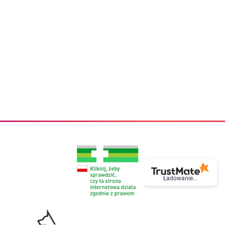
eczki do zębów dla dzieci
Kremy do twarzy
cięce
Kremy przeciwzmarszczkowe
i
Kremy na noc
ory i akcesoria
Cera mieszana tłusta trądzikowa
i i akcesoria
Cera sucha
Smoczki uspokajające dla dzieci i niemowlaków
Cera naczynkowa
Akcesoria do smoczków
Cera wrażliwa i atopowa
 i tekstylia dla dzieci
Na dzień
Otulacze
Na dzień i na noc
Prześcieradła, podkłady
Mgiełki do twarzy
ria do kąpieli
Olejki do twarzy
i
Paski i plastry oczyszczające
nie dzieci
Preparaty punktowe
Szczoteczki i akcesoria do mycia butelek dla dzieci i niemow
Serum do twarzy
Termosy dla dzieci i niemowląt
Wody termalne
Śniadaniowki dla dzieci i niemowląt
Korean Beauty
Sterylizatory do butelek dla dzieci i niemowląt
Do rzęs i brwi
Butelki dla dzieci
Kosmetyki do makijażu oczu
Ładowanie...
Akcesoria do butelek i kubków
Tusze do rzęs
Kubki dla dzieci
Kredki do oczu
Podgrzewacze
Eyelinery
Przechowywanie mleka
Cienie do powiek
Śliniaki
Artykuły kosmetyczne