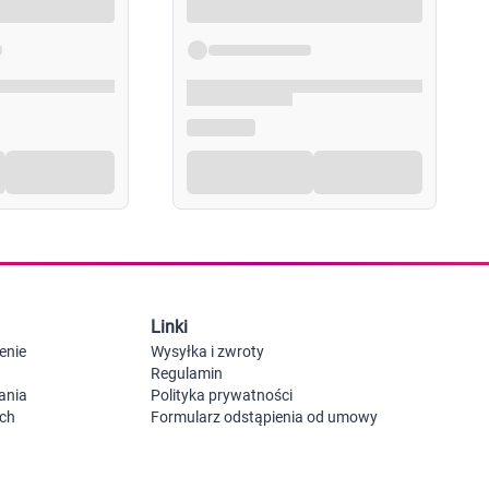
Probiotyki, odbudowa flory jelitowej
Szczot
Leki na zgagę i refluks
Akcesoria dzie
Suplementy z błonnikiem
Nocnik
Syropy i tabletki na brak apetytu
Laktat
Leki i suplementy na choroby trzustki
Smoczk
Leki na nietolerancję laktozy
Leki i suplementy na pasożyty ludzkie
Leki na ból brzucha i skurcze
Pościel
Leki i suplementy na wzdęcia
Leki na niestrawność i ból żołądka
Żywienie w chorobie
Akceso
Serce i układ krążenia
Gryzak
Leki i suplementy na cholesterol
Karmie
Preparaty wspomagające pracę serca
Maści, tabletki i leki na żylaki
Linki
Maści, czopki i leki na hemoroidy
Kwasy tłuszczowe omega 3, 6, 9
enie
Wysyłka i zwroty
Leki przeciwzakrzepowe
Regulamin
Leki na nadciśnienie
ania
Polityka prywatności
Leki i tabletki na krążenie
ych
Formularz odstąpienia od umowy
Leki na obrzęki nóg
Seks i zdrowie intymne
Lubrykanty