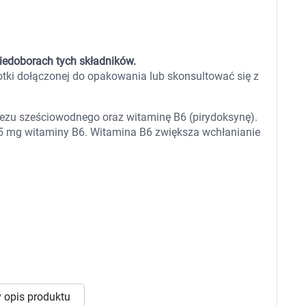
 dla psa i kota
Leki na chrypkę
Witaminy i minerały
Witaminy
Leki i suplementy z witaminą A
Witami
Leki i suplementy z witaminą A+E
iedoborach tych składników.
Witaminy ADEK A + D + E + K
otki dołączonej do opakowania lub skonsultować się z
Leki i suplementy z witaminą B1
Leki i suplementy z witaminą B2
Leki i suplementy z witaminą B3
zu sześciowodnego oraz witaminę B6 (pirydoksynę).
Leki i suplementy z witaminą B6
5 mg witaminy B6. Witamina B6 zwiększa wchłanianie
Leki i suplementy z witaminą B9 kwas
Ak
Leki i suplementy z witaminą B12
Wk
Leki i suplementy z witaminą B comp
Układ
Ni
Leki i suplementy z witaminą C
Leki i suplementy z witaminą D
Leki i suplementy z witaminą E
Leki i suplementy z witaminą K
Leki i suplementy z witaminami K+D
Biotyna
Pozostałe witaminy
Katar
Ma
Leki i suplementy z witaminą B5
Minerały w tabletkach i płynie
Tabletki i preparaty z chromem
 opis produktu
orzystamy z plików cookies w celu dostosowania zawartości