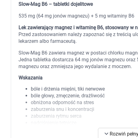
Zabawki
Slow-Mag B6 – tabletki dojelitowe
Zwierzęta gospodarskie
Akwarystyka
535 mg (64 mg jonów magnezu) + 5 mg witaminy B6
Lek zawierający magnez i witaminę B6, stosowany w n
Przed zastosowaniem należy zapoznać się z treścią ul
lekarzem albo farmaceutą.
Slow-Mag B6 zawiera magnez w postaci chlorku magne
Jedna tabletka dostarcza 64 mg jonów magnezu oraz 
magnezu oraz zmniejsza jego wydalanie z moczem.
Wskazania
bóle i drżenia mięśni, tiki nerwowe
bóle głowy, zmęczenie, drażliwość
obniżona odporność na stres
zaburzenia snu i koncentracji
zaburzenia rytmu serca
nadciśnienie tętnicze
Rozwiń pełny
Skład
K