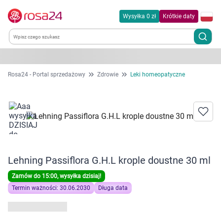
Wysyłka 0 zł
Krótkie daty
Kategorie
Rosa24 - Portal sprzedażowy
Zdrowie
Leki homeopatyczne
Chemia gospodarcza
Dla zwierząt
Dom i ogród
Lehning Passiflora G.H.L krople doustne 30 ml
Zdrowie
Zamów do 15:00, wysyłka dzisiaj!
Termin ważności: 30.06.2030
Długa data
Kobieta w ciąży i mama