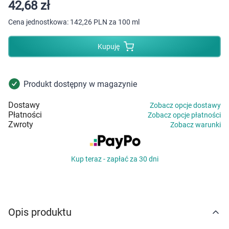
Dziecko
42,68 zł
Cena jednostkowa:
142,26 PLN za 100 ml
Higiena
Kupuję
Kosmetyki
Mężczyzna
Produkt dostępny w magazynie
Dostawy
Zobacz opcje dostawy
Zdrowy styl życia
Płatności
Zobacz opcje płatności
Zwroty
Zobacz warunki
Zabawki
Kup teraz - zapłać za 30 dni
Sprzęt medyczny
Motoryzacja
Opis produktu
Grupy produktowe