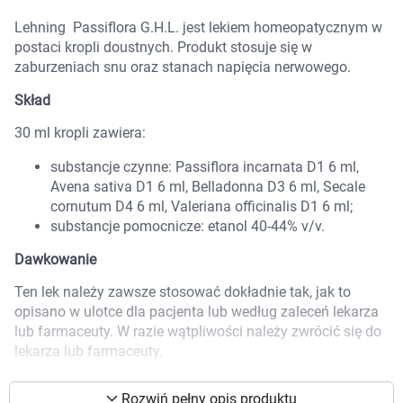
Marki
Lehning Passiflora G.H.L. jest lekiem homeopatycznym w
postaci kropli doustnych. Produkt stosuje się w
zaburzeniach snu oraz stanach napięcia nerwowego.
Skład
30 ml kropli zawiera:
substancje czynne: Passiflora incarnata D1 6 ml,
Avena sativa D1 6 ml, Belladonna D3 6 ml, Secale
cornutum D4 6 ml, Valeriana officinalis D1 6 ml;
substancje pomocnicze: etanol 40-44% v/v.
Dawkowanie
Ten lek należy zawsze stosować dokładnie tak, jak to
opisano w ulotce dla pacjenta lub według zaleceń lekarza
lub farmaceuty. W razie wątpliwości należy zwrócić się do
lekarza lub farmaceuty.
Korzystamy z plików cookies w celu
dostosowania zawartości serwisu do Twoich
Jeżeli lekarz nie zaleci inaczej, należy stosować
Rozwiń pełny opis produktu
preferencji. Więcej informacji znajdziesz w