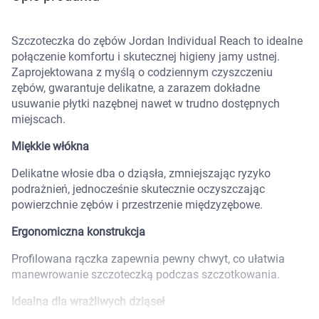
Marki
Szczoteczka do zębów Jordan Individual Reach to idealne
połączenie komfortu i skutecznej higieny jamy ustnej.
Zaprojektowana z myślą o codziennym czyszczeniu
zębów, gwarantuje delikatne, a zarazem dokładne
usuwanie płytki nazębnej nawet w trudno dostępnych
miejscach.
Miękkie włókna
Delikatne włosie dba o dziąsła, zmniejszając ryzyko
podrażnień, jednocześnie skutecznie oczyszczając
powierzchnie zębów i przestrzenie międzyzębowe.
Ergonomiczna konstrukcja
Profilowana rączka zapewnia pewny chwyt, co ułatwia
manewrowanie szczoteczką podczas szczotkowania.
Korzystamy z plików cookies w celu
Idealna dla wrażliwych dziąseł
dostosowania zawartości serwisu do Twoich