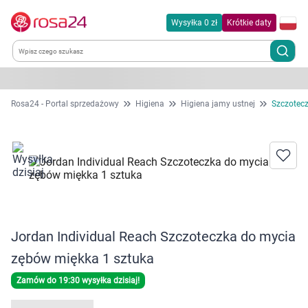
Wysyłka 0 zł
Krótkie daty
Kategorie
Rosa24 - Portal sprzedażowy
Higiena
Higiena jamy ustnej
Szczotec
Chemia gospodarcza
Dla zwierząt
Dom i ogród
Jordan Individual Reach Szczoteczka do mycia
Zdrowie
zębów miękka 1 sztuka
Kobieta w ciąży i mama
Zamów do 19:30 wysyłka dzisiaj!