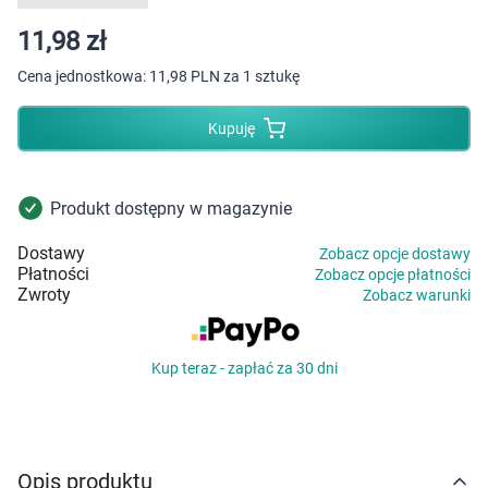
Dziecko
11,98 zł
Higiena
Cena jednostkowa:
11,98 PLN za 1 sztukę
Kosmetyki
Kupuję
Mężczyzna
Produkt dostępny w magazynie
Zdrowy styl życia
Dostawy
Zobacz opcje dostawy
Płatności
Zobacz opcje płatności
Zabawki
Zwroty
Zobacz warunki
Sprzęt medyczny
Kup teraz - zapłać za 30 dni
Motoryzacja
Grupy produktowe
Opis produktu