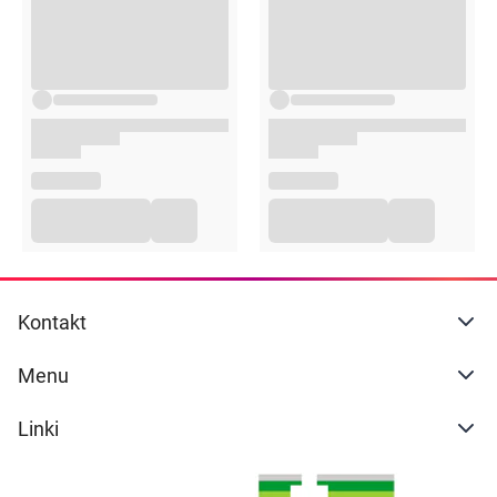
skonsultować się z lekarzem.
Zalecana dawka leku Ibunid dla dzieci Forte, to:
Niemowlęta w wieku od 3 do 6 miesięcy (o masie
ciała 5-7,6 kg): 3 razy po 1,25 ml w ciągu doby (co
odpowiada 150 mg ibuprofenu na dobę)
Niemowlęta w wieku od 6 do 12 miesięcy (o masie
ciała 7,7-9 kg): 3 do 4 razy po 1,25 ml w ciągu doby
(co odpowiada 150-200 mg ibuprofenu na dobę)
Dzieci w wieku od 1 do 3 lat (o masie ciała 10-15 kg):
3 razy po 2,5 ml w ciągu doby (co odpowiada 300
mg ibuprofenu na dobę)
Dzieci od 4 do 6 lat (o masie ciała 16-20 kg): 3 razy
Kontakt
po 3,75 ml w ciągu doby (co odpowiada 450 mg
ibuprofenu na dobę)
Menu
Dzieci w wieku od 7 do 9 lat (o masie ciała 21-29 kg):
3 razy po 5 ml w ciągu doby (co odpowiada 600 mg
Linki
ibuprofenu na dobę)
Dzieci w wieku od 10 do 12 lat (o masie ciała 30-40
kg): 3 razy po 7,5 ml w ciągu doby (co odpowiada