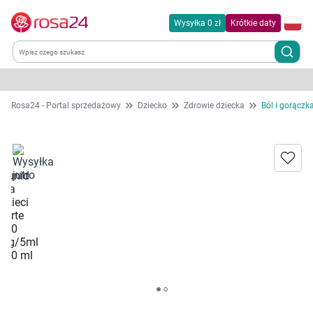
Wysyłka 0 zł
Krótkie daty
Kategorie
Rosa24 - Portal sprzedażowy
Dziecko
Zdrowie dziecka
Ból i gorączka
Chemia gospodarcza
Dla zwierząt
Dom i ogród
Zdrowie
Kobieta w ciąży i mama