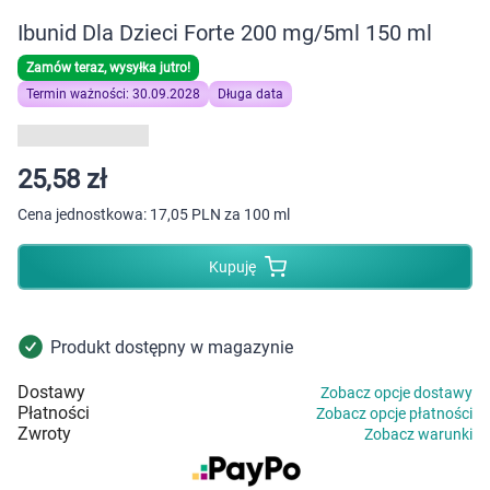
Dziecko
Ibunid Dla Dzieci Forte 200 mg/5ml 150 ml
Higiena
Zamów teraz, wysyłka jutro!
Termin ważności: 30.09.2028
Długa data
Kosmetyki
Mężczyzna
25,58 zł
Cena jednostkowa:
17,05 PLN za 100 ml
Zdrowy styl życia
Kupuję
Zabawki
Sprzęt medyczny
Produkt dostępny w magazynie
Dostawy
Zobacz opcje dostawy
Motoryzacja
Płatności
Zobacz opcje płatności
Zwroty
Zobacz warunki
Grupy produktowe