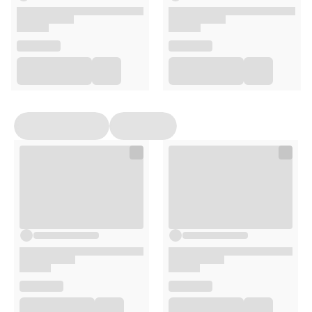
Psy powyżej 10 kg m.c. – jedna kapsułka na każde
10 kg masy ciała.
Czas stosowania:
Podawać raz dziennie po wymieszaniu z
karmą bądź doustnie. W razie potrzeby można otworzyć
kapsułkę i
wymieszać jej zawartość z ulubionym przysmakiem.
Przechowywanie
Produkt powinien być przechowywany w
nienasłonecznionym, suchym miejscu, w
temperaturze 8℃ - 25℃, w zamkniętym opakowaniu,
miejscu niedostępnym dla małych dzieci.
Chronić przed wilgocią i wysoką temperaturą.
Opakowanie
60 kapsułek