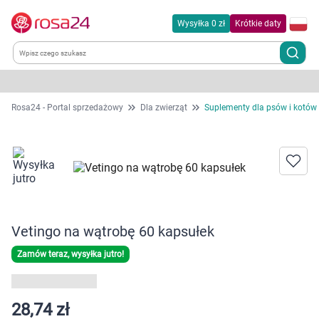
Wysyłka 0 zł
Krótkie daty
Kategorie
Rosa24 - Portal sprzedażowy
Dla zwierząt
Suplementy dla psów i kotów
Chemia gospodarcza
Dla zwierząt
Dom i ogród
Vetingo na wątrobę 60 kapsułek
Zdrowie
Zamów teraz, wysyłka jutro!
Kobieta w ciąży i mama
28,74 zł