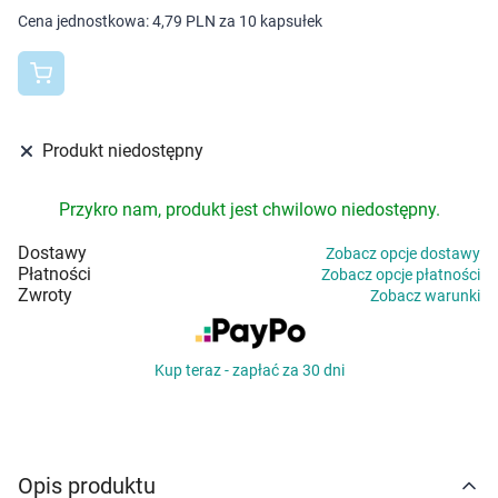
Dziecko
Cena jednostkowa:
4,79 PLN za 10 kapsułek
Higiena
Kosmetyki
Produkt niedostępny
Mężczyzna
Przykro nam, produkt jest chwilowo niedostępny.
Zdrowy styl życia
Dostawy
Zobacz opcje dostawy
Płatności
Zobacz opcje płatności
Zabawki
Zwroty
Zobacz warunki
Sprzęt medyczny
Kup teraz - zapłać za 30 dni
Motoryzacja
Grupy produktowe
Opis produktu