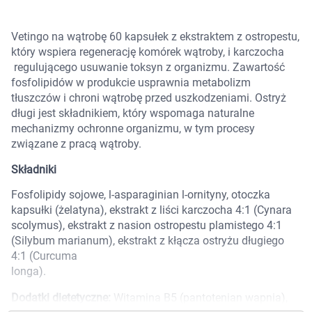
Marki
Vetingo na wątrobę 60 kapsułek z ekstraktem z ostropestu,
który wspiera regenerację komórek wątroby, i karczocha
regulującego usuwanie toksyn z organizmu. Zawartość
fosfolipidów w produkcie usprawnia metabolizm
tłuszczów i chroni wątrobę przed uszkodzeniami. Ostryż
długi jest składnikiem, który wspomaga naturalne
mechanizmy ochronne organizmu, w tym procesy
związane z pracą wątroby.
Składniki
Fosfolipidy sojowe, l-asparaginian l-ornityny, otoczka
kapsułki (żelatyna), ekstrakt z liści karczocha 4:1 (Cynara
scolymus), ekstrakt z nasion ostropestu plamistego 4:1
(Silybum marianum), ekstrakt z kłącza ostryżu długiego
4:1 (Curcuma
longa).
Korzystamy z plików cookies w celu
Dodatki dietetyczne:
Witamina B5 (pantotenian wapnia),
dostosowania zawartości serwisu do Twoich