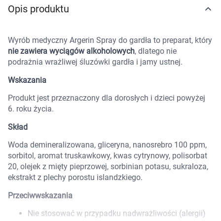
Opis produktu
Marki
Wyrób medyczny Argerin Spray do gardła to preparat, który
nie zawiera wyciągów alkoholowych
, dlatego nie
podrażnia wrażliwej śluzówki gardła i jamy ustnej.
Wskazania
Produkt jest przeznaczony dla dorosłych i dzieci powyżej
6. roku życia.
Skład
Woda demineralizowana, gliceryna, nanosrebro 100 ppm,
sorbitol, aromat truskawkowy, kwas cytrynowy, polisorbat
20, olejek z mięty pieprzowej, sorbinian potasu, sukraloza,
ekstrakt z plechy porostu islandzkiego.
Przeciwwskazania
Korzystamy z plików cookies w celu
Nie stosować w przypadku nadwrażliwości (alergii)
dostosowania zawartości serwisu do Twoich