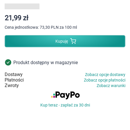
Dziecko
Higiena
21,99 zł
Cena jednostkowa:
73,30 PLN za 100 ml
Kosmetyki
Kupuję
Mężczyzna
Zdrowy styl życia
Produkt dostępny w magazynie
Dostawy
Zobacz opcje dostawy
Zabawki
Płatności
Zobacz opcje płatności
Zwroty
Zobacz warunki
Sprzęt medyczny
Kup teraz - zapłać za 30 dni
Motoryzacja
Grupy produktowe