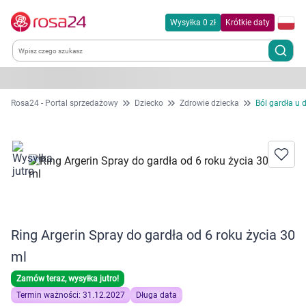
Wysyłka 0 zł
Krótkie daty
Kategorie
Rosa24 - Portal sprzedażowy
Dziecko
Zdrowie dziecka
Ból gardła u d
Chemia gospodarcza
Dla zwierząt
Dom i ogród
Ring Argerin Spray do gardła od 6 roku życia 30
Zdrowie
ml
Kobieta w ciąży i mama
Zamów teraz, wysyłka jutro!
Termin ważności: 31.12.2027
Długa data