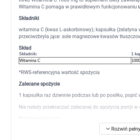
Zabawki
Witamina C pomaga w prawidłowym funkcjonowaniu
u
Zwierzęta gospodarskie
Akwarystyka
Składniki
witamina C (kwas L-askorbinowy); kapsułka (żelatyna 
przeciwzbryla jące: sole magnezowe kwasów tłuszczo
Skład
Składnik:
1 ka
Witamina C
100
*RWS-referencyjna wartość spożycia
Zalecane spożycie
1 kapsułka raz dziennie podczas lub po posiłku, popić
Nie należy przekraczać zalecanej do spożycia porcji w 
Przeciwwskazania
Rozwiń pełny
Niezalecany dla osób wrażliwych i uczulonych na skład
K
cukrzycę i choroby krwi.
s