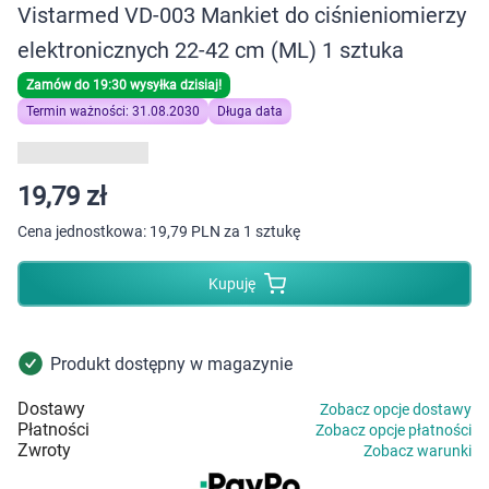
Dziecko
Vistarmed VD-003 Mankiet do ciśnieniomierzy
elektronicznych 22-42 cm (ML) 1 sztuka
Higiena
Zamów do 19:30 wysyłka dzisiaj!
Termin ważności: 31.08.2030
Długa data
Kosmetyki
Mężczyzna
19,79 zł
Zdrowy styl życia
Cena jednostkowa:
19,79 PLN za 1 sztukę
Kupuję
Zabawki
Sprzęt medyczny
Produkt dostępny w magazynie
Motoryzacja
Dostawy
Zobacz opcje dostawy
Płatności
Zobacz opcje płatności
Zwroty
Zobacz warunki
Grupy produktowe