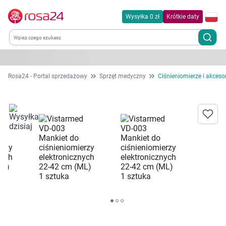
Wysyłka 0 zł
Krótkie daty
Kategorie
Rosa24 - Portal sprzedażowy
Sprzęt medyczny
Ciśnieniomierze i akceso
Chemia gospodarcza
Dla zwierząt
Dom i ogród
Zdrowie
Kobieta w ciąży i mama