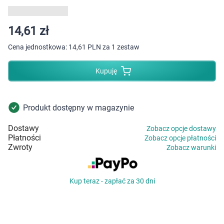
Dziecko
Higiena
14,61 zł
Cena jednostkowa:
14,61 PLN za 1 zestaw
Kosmetyki
Kupuję
Mężczyzna
Zdrowy styl życia
Produkt dostępny w magazynie
Dostawy
Zobacz opcje dostawy
Zabawki
Płatności
Zobacz opcje płatności
Zwroty
Zobacz warunki
Sprzęt medyczny
Kup teraz - zapłać za 30 dni
Motoryzacja
Grupy produktowe