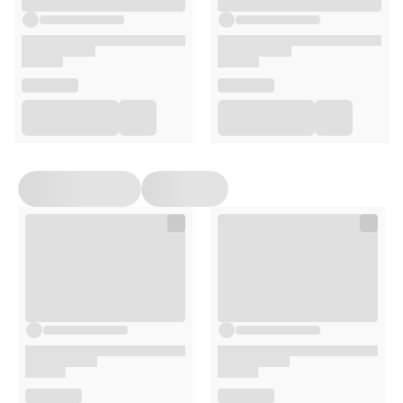
Posiada deklarację zgodności UE
Zawiera instrukcję obsługi oraz interfejs w języku
polskim
Zawiera etykietę w języku polskim