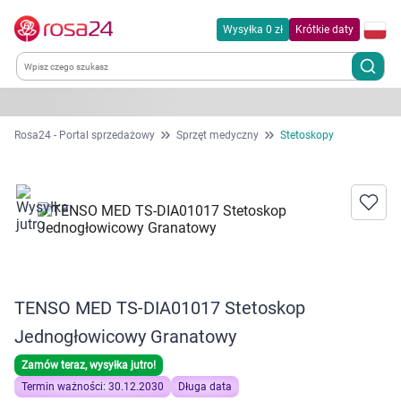
Wysyłka 0 zł
Krótkie daty
Kategorie
Rosa24 - Portal sprzedażowy
Sprzęt medyczny
Stetoskopy
Chemia gospodarcza
Dla zwierząt
Dom i ogród
TENSO MED TS-DIA01017 Stetoskop
Zdrowie
Jednogłowicowy Granatowy
Kobieta w ciąży i mama
Zamów teraz, wysyłka jutro!
Termin ważności: 30.12.2030
Długa data