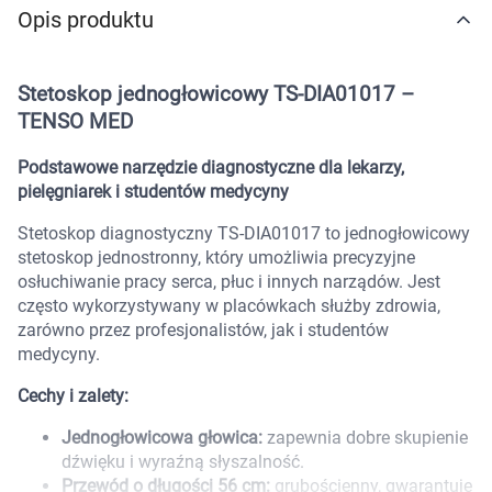
Opis produktu
Marki
Stetoskop jednogłowicowy TS-DIA01017 –
TENSO MED
Podstawowe narzędzie diagnostyczne dla lekarzy,
pielęgniarek i studentów medycyny
Stetoskop diagnostyczny TS-DIA01017 to jednogłowicowy
stetoskop jednostronny, który umożliwia precyzyjne
osłuchiwanie pracy serca, płuc i innych narządów. Jest
często wykorzystywany w placówkach służby zdrowia,
zarówno przez profesjonalistów, jak i studentów
medycyny.
Cechy i zalety:
Jednogłowicowa głowica:
zapewnia dobre skupienie
Korzystamy z plików cookies w celu
dźwięku i wyraźną słyszalność.
Przewód o długości 56 cm:
grubościenny, gwarantuje
dostosowania zawartości serwisu do Twoich