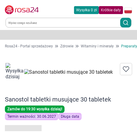
Wysyłka 0 zł
Krótkie daty
Kategorie
Rosa24 - Portal sprzedażowy
Zdrowie
Witaminy i minerały
Preparat
Chemia gospodarcza
Dla zwierząt
Dom i ogród
Sanostol tabletki musujące 30 tabletek
Zdrowie
Zamów do 19:30 wysyłka dzisiaj!
Termin ważności: 30.06.2027
Długa data
Kobieta w ciąży i mama