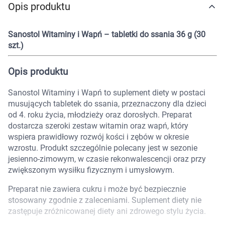
Opis produktu
Marki
Sanostol Witaminy i Wapń – tabletki do ssania 36 g (30
szt.)
Opis produktu
Sanostol Witaminy i Wapń to suplement diety w postaci
musujących tabletek do ssania, przeznaczony dla dzieci
od 4. roku życia, młodzieży oraz dorosłych. Preparat
dostarcza szeroki zestaw witamin oraz wapń, który
wspiera prawidłowy rozwój kości i zębów w okresie
wzrostu. Produkt szczególnie polecany jest w sezonie
jesienno-zimowym, w czasie rekonwalescencji oraz przy
zwiększonym wysiłku fizycznym i umysłowym.
Preparat nie zawiera cukru i może być bezpiecznie
stosowany zgodnie z zaleceniami. Suplement diety nie
Korzystamy z plików cookies w celu
zastępuje zróżnicowanej diety ani zdrowego stylu życia.
dostosowania zawartości serwisu do Twoich