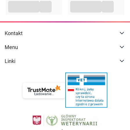
Witamina B₂
0,7 mg
53%
1,1 mg
79%
Witamina B₁
0,7 mg
60%
1 mg
90%
Witamina A
540 µg
68%
810 µg
101%
Witamina B₆
0,5 mg
33%
0,7 mg
49%
Kwas foliowy
200 µg
100%
300 µg
150%
Kontakt
Biotyna
13,3 µg
27%
20 µg
40%
Witamina D
3,3 µg
67%
5 µg
100%
Menu
Witamina B₁₂
1,2 µg
48%
1,8 µg
72%
Linki
*RWS – Referencyjna Wartość Spożycia
Zalecane spożycie
Dzieci od 4 do 12 lat:
2 tabletki dziennie
Młodzież od 12 lat i dorośli:
3 tabletki dziennie
Ładowanie...
Przeciwwskazania
Nadwrażliwość na którykolwiek ze składników preparatu
Przechowywanie