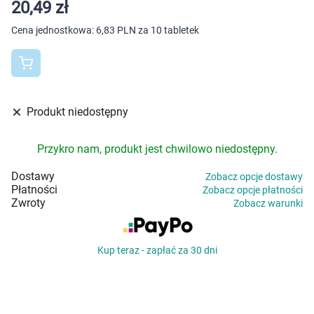
Dziecko
20,49 zł
Cena jednostkowa:
6,83 PLN za 10 tabletek
Higiena
Kosmetyki
Mężczyzna
Produkt niedostępny
Zdrowy styl życia
Przykro nam, produkt jest chwilowo niedostępny.
Dostawy
Zobacz opcje dostawy
Zabawki
Płatności
Zobacz opcje płatności
Zwroty
Zobacz warunki
Sprzęt medyczny
Kup teraz - zapłać za 30 dni
Motoryzacja
Grupy produktowe