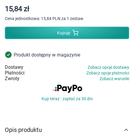
Dziecko
15,84 zł
Higiena
Cena jednostkowa:
15,84 PLN za 1 zestaw
Kosmetyki
Kupuję
Mężczyzna
Produkt dostępny w magazynie
Zdrowy styl życia
Dostawy
Zobacz opcje dostawy
Płatności
Zobacz opcje płatności
Zabawki
Zwroty
Zobacz warunki
Sprzęt medyczny
Kup teraz - zapłać za 30 dni
Motoryzacja
Grupy produktowe
Opis produktu