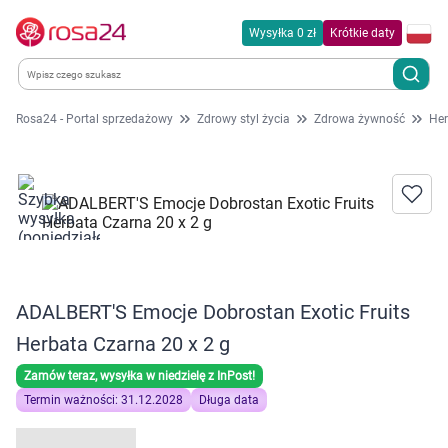
Wysyłka 0 zł
Krótkie daty
Rosa24 - Portal sprzedażowy
Zdrowy styl życia
Zdrowa żywność
Her
Kategorie
Chemia gospodarcza
Dla zwierząt
Dom i ogród
ADALBERT'S Emocje Dobrostan Exotic Fruits
Herbata Czarna 20 x 2 g
Zdrowie
Zamów teraz, wysyłka w niedzielę z InPost!
Kobieta w ciąży i mama
Termin ważności: 31.12.2028
Długa data