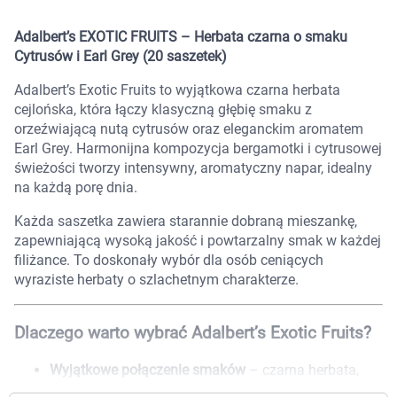
Marki
Adalbert’s EXOTIC FRUITS – Herbata czarna o smaku
Cytrusów i Earl Grey (20 saszetek)
Adalbert’s Exotic Fruits to wyjątkowa czarna herbata
cejlońska, która łączy klasyczną głębię smaku z
orzeźwiającą nutą cytrusów oraz eleganckim aromatem
Earl Grey. Harmonijna kompozycja bergamotki i cytrusowej
świeżości tworzy intensywny, aromatyczny napar, idealny
na każdą porę dnia.
Każda saszetka zawiera starannie dobraną mieszankę,
zapewniającą wysoką jakość i powtarzalny smak w każdej
filiżance. To doskonały wybór dla osób ceniących
wyraziste herbaty o szlachetnym charakterze.
Dlaczego warto wybrać Adalbert’s Exotic Fruits?
Korzystamy z plików cookies w celu
Wyjątkowe połączenie smaków
– czarna herbata,
dostosowania zawartości serwisu do Twoich
cytrusy i aromat Earl Grey