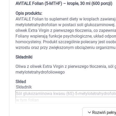
Zabawki
AVITALE Folian (5-MTHF) – krople, 30 ml (600 porcji)
Zwierzęta gospodarskie
Akwarystyka
Opis produktu:
AVITALE Folian to suplement diety w kroplach zawiera
metylotetrahydrofolian w postaci soli glukozaminowej.
oliwek Extra Virgin z pierwszego tłoczenia, co zapew
Foliany wspierają funkcje psychologiczne, układ odpo
homocysteiny. Produkt szczególnie polecany jest oso
wzrostu oraz przy zwiększonym obciążeniu organizmu
Składniki
Oliwa z oliwek Extra Virgin z pierwszego tłoczenia, só
metylotetrahydrofoliowego
Skład
Składnik
Sól glukozaminowa kwasu (6S)-5-metylotetrahydrofol
w tym folian
*RWS – referencyjna wartość spożycia
K
Rozwiń pełny