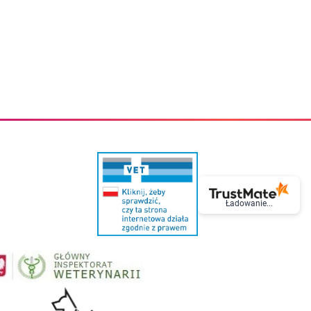
eczki do zębów dla dzieci
Kremy do twarzy
cięce
Kremy przeciwzmarszczkowe
i
Kremy na noc
ory i akcesoria
Cera mieszana tłusta trądzikowa
i i akcesoria
Cera sucha
Smoczki uspokajające dla dzieci i niemowlaków
Cera naczynkowa
Akcesoria do smoczków
Cera wrażliwa i atopowa
 i tekstylia dla dzieci
Na dzień
Otulacze
Na dzień i na noc
Prześcieradła, podkłady
Mgiełki do twarzy
ria do kąpieli
Olejki do twarzy
i
Paski i plastry oczyszczające
nie dzieci
Preparaty punktowe
Szczoteczki i akcesoria do mycia butelek dla dzieci i niemow
Serum do twarzy
Termosy dla dzieci i niemowląt
Wody termalne
Ładowanie...
Śniadaniowki dla dzieci i niemowląt
Korean Beauty
Sterylizatory do butelek dla dzieci i niemowląt
Do rzęs i brwi
Butelki dla dzieci
Kosmetyki do makijażu oczu
Akcesoria do butelek i kubków
Tusze do rzęs
Kubki dla dzieci
Kredki do oczu
Podgrzewacze
Eyelinery
Przechowywanie mleka
Cienie do powiek
Śliniaki
Artykuły kosmetyczne