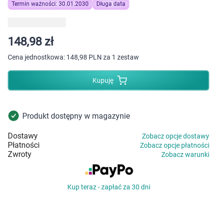
Dziecko
Termin ważności: 30.01.2030
Długa data
Higiena
148,98 zł
Kosmetyki
Cena jednostkowa:
148,98 PLN za 1 zestaw
Mężczyzna
Kupuję
Zdrowy styl życia
Produkt dostępny w magazynie
Zabawki
Dostawy
Zobacz opcje dostawy
Płatności
Zobacz opcje płatności
Sprzęt medyczny
Zwroty
Zobacz warunki
Motoryzacja
Kup teraz - zapłać za 30 dni
Grupy produktowe