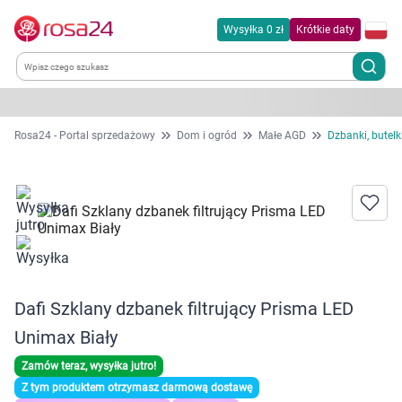
Wysyłka 0 zł
Krótkie daty
Kategorie
Rosa24 - Portal sprzedażowy
Dom i ogród
Małe AGD
Dzbanki, butelki
Chemia gospodarcza
Dla zwierząt
Dom i ogród
Dafi Szklany dzbanek filtrujący Prisma LED
Zdrowie
Unimax Biały
Kobieta w ciąży i mama
Zamów teraz, wysyłka jutro!
Z tym produktem otrzymasz darmową dostawę