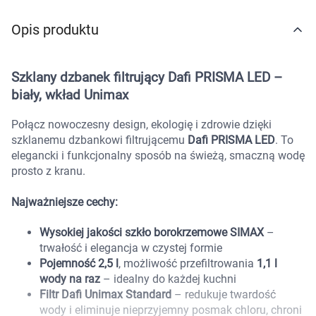
Marki
Opis produktu
Szklany dzbanek filtrujący Dafi PRISMA LED –
biały, wkład Unimax
Połącz nowoczesny design, ekologię i zdrowie dzięki
szklanemu dzbankowi filtrującemu
Dafi PRISMA LED
. To
elegancki i funkcjonalny sposób na świeżą, smaczną wodę
prosto z kranu.
Najważniejsze cechy:
Wysokiej jakości szkło borokrzemowe SIMAX
–
trwałość i elegancja w czystej formie
Pojemność 2,5 l
, możliwość przefiltrowania
1,1 l
wody na raz
– idealny do każdej kuchni
Filtr Dafi Unimax Standard
– redukuje twardość
Korzystamy z plików cookies w celu
wody i eliminuje nieprzyjemny posmak chloru, chroni