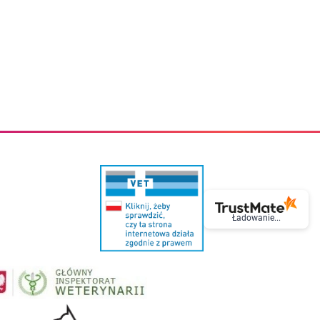
eczki do zębów dla dzieci
Kremy do twarzy
cięce
Kremy przeciwzmarszczkowe
i
Kremy na noc
ory i akcesoria
Cera mieszana tłusta trądzikowa
i i akcesoria
Cera sucha
Smoczki uspokajające dla dzieci i niemowlaków
Cera naczynkowa
Akcesoria do smoczków
Cera wrażliwa i atopowa
 i tekstylia dla dzieci
Na dzień
Otulacze
Na dzień i na noc
Prześcieradła, podkłady
Mgiełki do twarzy
ria do kąpieli
Olejki do twarzy
i
Paski i plastry oczyszczające
nie dzieci
Preparaty punktowe
Szczoteczki i akcesoria do mycia butelek dla dzieci i niemow
Serum do twarzy
Termosy dla dzieci i niemowląt
Wody termalne
Śniadaniowki dla dzieci i niemowląt
Korean Beauty
Ładowanie...
Sterylizatory do butelek dla dzieci i niemowląt
Do rzęs i brwi
Butelki dla dzieci
Kosmetyki do makijażu oczu
Akcesoria do butelek i kubków
Tusze do rzęs
Kubki dla dzieci
Kredki do oczu
Podgrzewacze
Eyelinery
Przechowywanie mleka
Cienie do powiek
Śliniaki
Artykuły kosmetyczne