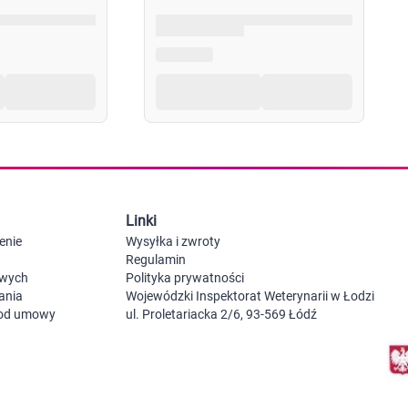
Probiotyki, odbudowa flory jelitowej
Szczot
Leki na zgagę i refluks
Akcesoria dzie
Suplementy z błonnikiem
Nocnik
Syropy i tabletki na brak apetytu
Laktat
Leki i suplementy na choroby trzustki
Smoczk
Leki na nietolerancję laktozy
Leki i suplementy na pasożyty ludzkie
Leki na ból brzucha i skurcze
Pościel
Leki i suplementy na wzdęcia
Leki na niestrawność i ból żołądka
Żywienie w chorobie
Akceso
Serce i układ krążenia
Gryzak
Linki
Leki i suplementy na cholesterol
Karmie
Preparaty wspomagające pracę serca
enie
Wysyłka i zwroty
Maści, tabletki i leki na żylaki
Regulamin
Maści, czopki i leki na hemoroidy
owych
Polityka prywatności
Kwasy tłuszczowe omega 3, 6, 9
ania
Wojewódzki Inspektorat Weterynarii w Łodzi
Leki przeciwzakrzepowe
 od umowy
ul. Proletariacka 2/6, 93-569 Łódź
Leki na nadciśnienie
Leki i tabletki na krążenie
Leki na obrzęki nóg
Seks i zdrowie intymne
Lubrykanty