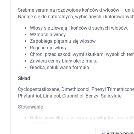
Zabawki
Zwierzęta gospodarskie
Srebrne serum na rozdwojone końcówki włosów – unik
Akwarystyka
Nadaje się do naturalnych, wybielanych i kolorowanyc
Włosy się zlewają i końcówki suchych włosów.
Wzmacnia włosy.
Zapobiega plątaniu się włosów.
Regeneruje włosy.
Chroni przed szkodliwymi skutkami wysokich tem
Zawiera cenny biały olej z maku.
Gładka, spłukiwana formuła
Skład
Cyclopentasiloxane, Dimethiconol, Phenyl Trimethicon
Phytantriol, Linalool, Citronellol, Benzyl Salicylate.
Stosowanie
Nałóż niewielką ilość serum na wilgotne lub su
Nie płucz.
K
Rozwiń pełny