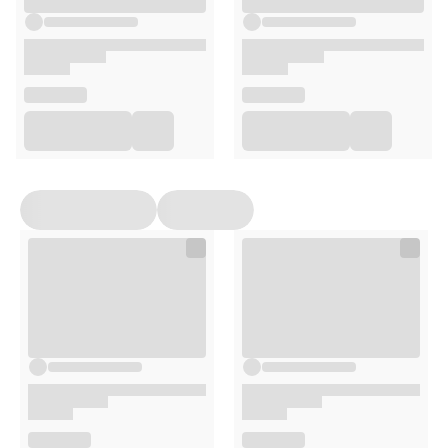
roku życia
Tymczasowe tatuaże na bazie czarnej henny mogą
zwiększać ryzyko reakcji alergicznej
Dobrze spłukać włosy po użyciu
Unikać kontaktu z oczami; w przypadku dostania się
preparatu do oczu natychmiast przepłukać wodą
Nie przechowywać mieszanki, zużyć od razu po
przygotowaniu
Chronić przed dziećmi
Stosunek mieszania:
1:5
Opakowanie
2 saszetki po 15 ml