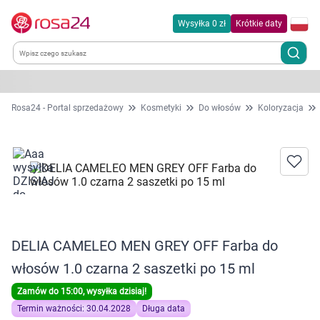
Wysyłka 0 zł
Krótkie daty
Kategorie
Rosa24 - Portal sprzedażowy
Kosmetyki
Do włosów
Koloryzacja
Chemia gospodarcza
Dla zwierząt
Dom i ogród
DELIA CAMELEO MEN GREY OFF Farba do
Zdrowie
włosów 1.0 czarna 2 saszetki po 15 ml
Kobieta w ciąży i mama
Zamów do 15:00, wysyłka dzisiaj!
Termin ważności: 30.04.2028
Długa data