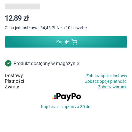
Dziecko
Higiena
12,89 zł
Cena jednostkowa:
64,45 PLN za 10 saszetek
Kosmetyki
Kupuję
Mężczyzna
Zdrowy styl życia
Produkt dostępny w magazynie
Dostawy
Zobacz opcje dostawy
Zabawki
Płatności
Zobacz opcje płatności
Zwroty
Zobacz warunki
Sprzęt medyczny
Kup teraz - zapłać za 30 dni
Motoryzacja
Grupy produktowe