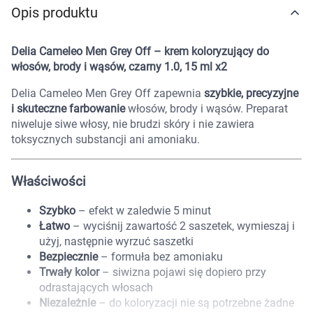
Opis produktu
Marki
Delia Cameleo Men Grey Off – krem koloryzujący do
włosów, brody i wąsów, czarny 1.0, 15 ml x2
Delia Cameleo Men Grey Off zapewnia
szybkie, precyzyjne
i skuteczne farbowanie
włosów, brody i wąsów. Preparat
niweluje siwe włosy, nie brudzi skóry i nie zawiera
toksycznych substancji ani amoniaku.
Właściwości
Szybko
– efekt w zaledwie 5 minut
Łatwo
– wyciśnij zawartość 2 saszetek, wymieszaj i
użyj, następnie wyrzuć saszetki
Bezpiecznie
– formuła bez amoniaku
Trwały kolor
– siwizna pojawi się dopiero przy
odrastających włosach
Korzystamy z plików cookies w celu
Niezależnie
– do koloryzacji nie są potrzebne żadne
dostosowania zawartości serwisu do Twoich