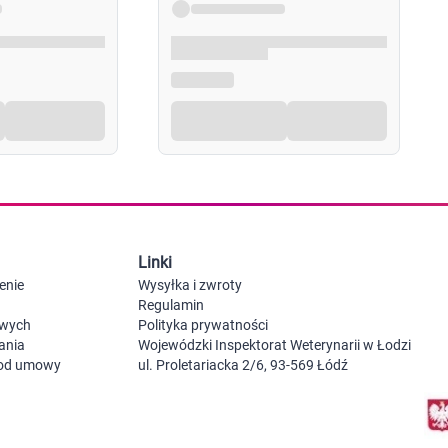
Probiotyki, odbudowa flory jelitowej
Szczot
Leki na zgagę i refluks
Akcesoria dzie
Suplementy z błonnikiem
Nocnik
Syropy i tabletki na brak apetytu
Laktat
Leki i suplementy na choroby trzustki
Smoczk
Leki na nietolerancję laktozy
Leki i suplementy na pasożyty ludzkie
Leki na ból brzucha i skurcze
Pościel
Leki i suplementy na wzdęcia
Leki na niestrawność i ból żołądka
Żywienie w chorobie
Akceso
Serce i układ krążenia
Gryzak
Leki i suplementy na cholesterol
Karmie
Linki
Preparaty wspomagające pracę serca
Maści, tabletki i leki na żylaki
enie
Wysyłka i zwroty
Maści, czopki i leki na hemoroidy
Regulamin
Kwasy tłuszczowe omega 3, 6, 9
owych
Polityka prywatności
Leki przeciwzakrzepowe
ania
Wojewódzki Inspektorat Weterynarii w Łodzi
Leki na nadciśnienie
 od umowy
ul. Proletariacka 2/6, 93-569 Łódź
Leki i tabletki na krążenie
Leki na obrzęki nóg
Seks i zdrowie intymne
Lubrykanty