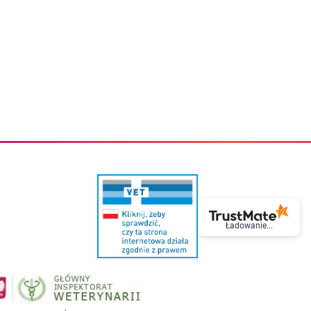
eczki do zębów dla dzieci
Kremy do twarzy
cięce
Kremy przeciwzmarszczkowe
i
Kremy na noc
ory i akcesoria
Cera mieszana tłusta trądzikowa
i i akcesoria
Cera sucha
Smoczki uspokajające dla dzieci i niemowlaków
Cera naczynkowa
Akcesoria do smoczków
Cera wrażliwa i atopowa
 i tekstylia dla dzieci
Na dzień
Otulacze
Na dzień i na noc
Prześcieradła, podkłady
Mgiełki do twarzy
ria do kąpieli
Olejki do twarzy
i
Paski i plastry oczyszczające
nie dzieci
Preparaty punktowe
Szczoteczki i akcesoria do mycia butelek dla dzieci i niemow
Serum do twarzy
Termosy dla dzieci i niemowląt
Wody termalne
Śniadaniowki dla dzieci i niemowląt
Korean Beauty
Sterylizatory do butelek dla dzieci i niemowląt
Do rzęs i brwi
Ładowanie...
Butelki dla dzieci
Kosmetyki do makijażu oczu
Akcesoria do butelek i kubków
Tusze do rzęs
Kubki dla dzieci
Kredki do oczu
Podgrzewacze
Eyelinery
Przechowywanie mleka
Cienie do powiek
Śliniaki
Artykuły kosmetyczne