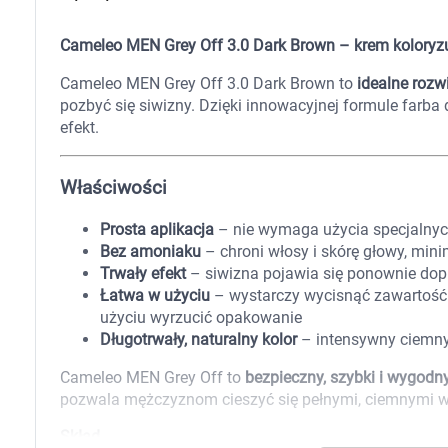
Zabawki
Zwierzęta gospodarskie
Cameleo MEN Grey Off 3.0 Dark Brown – krem koloryz
Akwarystyka
Cameleo MEN Grey Off 3.0 Dark Brown to
idealne rozw
pozbyć się siwizny. Dzięki innowacyjnej formule farba 
efekt.
Właściwości
Prosta aplikacja
– nie wymaga użycia specjalnyc
Bez amoniaku
– chroni włosy i skórę głowy, min
Trwały efekt
– siwizna pojawia się ponownie dop
Łatwa w użyciu
– wystarczy wycisnąć zawartość 
użyciu wyrzucić opakowanie
Długotrwały, naturalny kolor
– intensywny ciemny
Cameleo MEN Grey Off to
bezpieczny, szybki i wygod
pozwala mężczyznom cieszyć się pełnymi, ciemnymi w
Skład
K