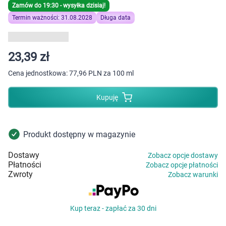
Dziecko
Zamów do 19:30 - wysyłka dzisiaj!
Termin ważności: 31.08.2028
Długa data
Higiena
Kosmetyki
23,39 zł
Cena jednostkowa:
77,96 PLN za 100 ml
Mężczyzna
Kupuję
Zdrowy styl życia
Zabawki
Produkt dostępny w magazynie
Dostawy
Zobacz opcje dostawy
Sprzęt medyczny
Płatności
Zobacz opcje płatności
Zwroty
Zobacz warunki
Motoryzacja
Kup teraz - zapłać za 30 dni
Grupy produktowe