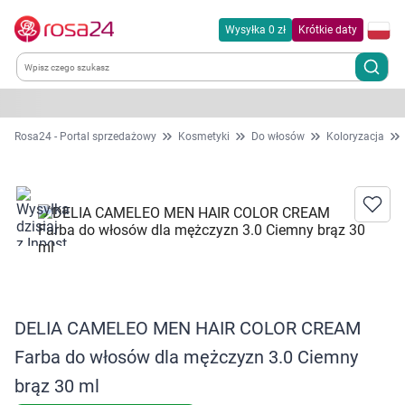
Wysyłka 0 zł
Krótkie daty
Kategorie
Rosa24 - Portal sprzedażowy
Kosmetyki
Do włosów
Koloryzacja
Chemia gospodarcza
Dla zwierząt
Dom i ogród
Zdrowie
DELIA CAMELEO MEN HAIR COLOR CREAM
Farba do włosów dla mężczyzn 3.0 Ciemny
Kobieta w ciąży i mama
brąz 30 ml