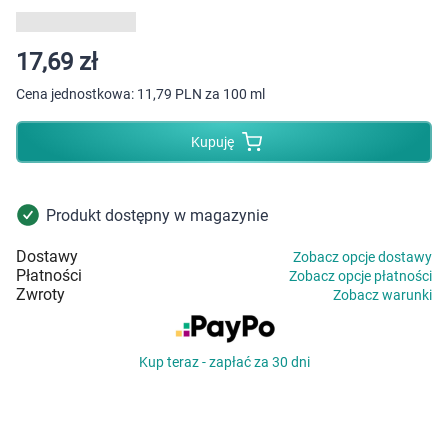
Dziecko
Higiena
17,69 zł
Cena jednostkowa:
11,79 PLN za 100 ml
Kosmetyki
Kupuję
Mężczyzna
Zdrowy styl życia
Produkt dostępny w magazynie
Dostawy
Zobacz opcje dostawy
Zabawki
Płatności
Zobacz opcje płatności
Zwroty
Zobacz warunki
Sprzęt medyczny
Kup teraz - zapłać za 30 dni
Motoryzacja
Grupy produktowe