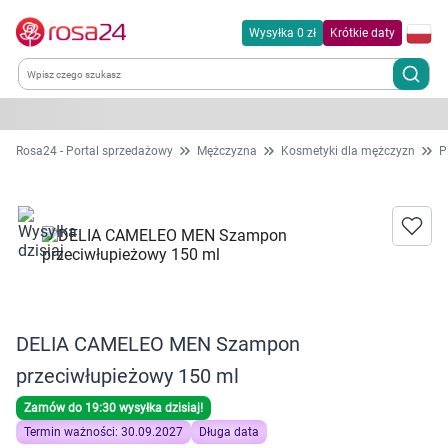
Wysyłka 0 zł
Krótkie daty
Kategorie
Rosa24 - Portal sprzedażowy
Mężczyzna
Kosmetyki dla mężczyzn
P
Chemia gospodarcza
Dla zwierząt
Dom i ogród
DELIA CAMELEO MEN Szampon
Zdrowie
przeciwłupieżowy 150 ml
Kobieta w ciąży i mama
Zamów do 19:30 wysyłka dzisiaj!
Termin ważności: 30.09.2027
Długa data