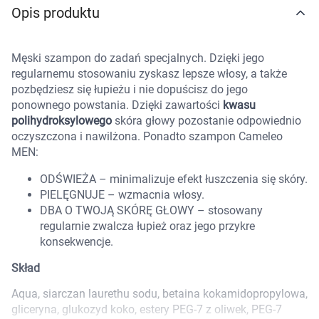
Opis produktu
Marki
Męski szampon do zadań specjalnych. Dzięki jego
regularnemu stosowaniu zyskasz lepsze włosy, a także
pozbędziesz się łupieżu i nie dopuścisz do jego
ponownego powstania. Dzięki zawartości
kwasu
polihydroksylowego
skóra głowy pozostanie odpowiednio
oczyszczona i nawilżona. Ponadto szampon Cameleo
MEN:
ODŚWIEŻA – minimalizuje efekt łuszczenia się skóry.
PIELĘGNUJE – wzmacnia włosy.
DBA O TWOJĄ SKÓRĘ GŁOWY – stosowany
regularnie zwalcza łupież oraz jego przykre
konsekwencje.
Skład
Aqua, siarczan laurethu sodu, betaina kokamidopropylowa,
Korzystamy z plików cookies w celu
gliceryna, glukozyd koko, estery PEG-7 z oliwek, PEG-7
dostosowania zawartości serwisu do Twoich