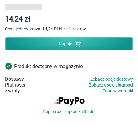
Dziecko
Higiena
14,24 zł
Cena jednostkowa:
14,24 PLN za 1 zestaw
Kosmetyki
Kupuję
Mężczyzna
Zdrowy styl życia
Produkt dostępny w magazynie
Dostawy
Zobacz opcje dostawy
Zabawki
Płatności
Zobacz opcje płatności
Zwroty
Zobacz warunki
Sprzęt medyczny
Kup teraz - zapłać za 30 dni
Motoryzacja
Grupy produktowe