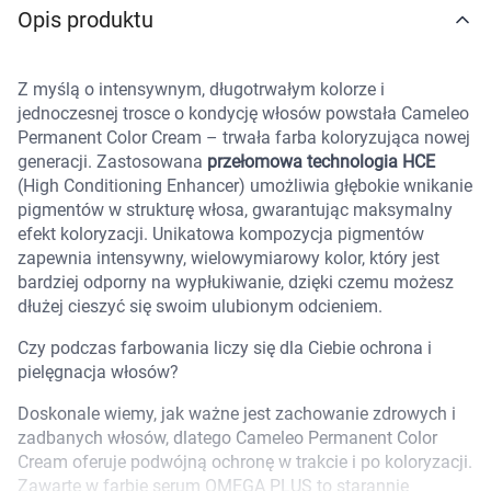
Opis produktu
Marki
Z myślą o intensywnym, długotrwałym kolorze i
jednoczesnej trosce o kondycję włosów powstała Cameleo
Permanent Color Cream – trwała farba koloryzująca nowej
generacji. Zastosowana
przełomowa technologia HCE
(High Conditioning Enhancer) umożliwia głębokie wnikanie
pigmentów w strukturę włosa, gwarantując maksymalny
efekt koloryzacji. Unikatowa kompozycja pigmentów
zapewnia intensywny, wielowymiarowy kolor, który jest
bardziej odporny na wypłukiwanie, dzięki czemu możesz
dłużej cieszyć się swoim ulubionym odcieniem.
Czy podczas farbowania liczy się dla Ciebie ochrona i
pielęgnacja włosów?
Doskonale wiemy, jak ważne jest zachowanie zdrowych i
zadbanych włosów, dlatego Cameleo Permanent Color
Korzystamy z plików cookies w celu
Cream oferuje podwójną ochronę w trakcie i po koloryzacji.
Zawarte w farbie serum OMEGA PLUS to starannie
dostosowania zawartości serwisu do Twoich