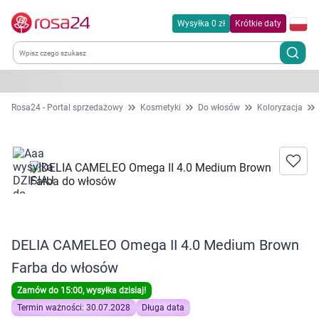
Wysyłka 0 zł
Krótkie daty
Kategorie
Rosa24 - Portal sprzedażowy
Kosmetyki
Do włosów
Koloryzacja
Chemia gospodarcza
Dla zwierząt
Dom i ogród
DELIA CAMELEO Omega II 4.0 Medium Brown
Zdrowie
Farba do włosów
Kobieta w ciąży i mama
Zamów do 15:00, wysyłka dzisiaj!
Termin ważności: 30.07.2028
Długa data