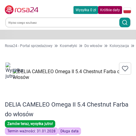
Wysyłka 0 zł
Krótkie daty
Kategorie
Rosa24 - Portal sprzedażowy
Kosmetyki
Do włosów
Koloryzacja
Chemia gospodarcza
Dla zwierząt
Dom i ogród
DELIA CAMELEO Omega II 5.4 Chestnut Farba
Zdrowie
do włosów
Kobieta w ciąży i mama
Zamów teraz, wysyłka jutro!
Termin ważności: 31.01.2028
Długa data