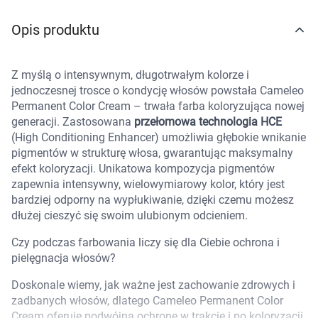
Marki
Opis produktu
Z myślą o intensywnym, długotrwałym kolorze i
jednoczesnej trosce o kondycję włosów powstała Cameleo
Permanent Color Cream – trwała farba koloryzująca nowej
generacji. Zastosowana
przełomowa technologia HCE
(High Conditioning Enhancer) umożliwia głębokie wnikanie
pigmentów w strukturę włosa, gwarantując maksymalny
efekt koloryzacji. Unikatowa kompozycja pigmentów
zapewnia intensywny, wielowymiarowy kolor, który jest
bardziej odporny na wypłukiwanie, dzięki czemu możesz
dłużej cieszyć się swoim ulubionym odcieniem.
Czy podczas farbowania liczy się dla Ciebie ochrona i
pielęgnacja włosów?
Doskonale wiemy, jak ważne jest zachowanie zdrowych i
zadbanych włosów, dlatego Cameleo Permanent Color
Korzystamy z plików cookies w celu
Cream oferuje podwójną ochronę w trakcie i po koloryzacji.