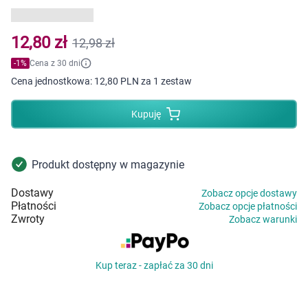
Dziecko
Higiena
12,80 zł
12,98 zł
-
1
%
Cena z 30 dni
Kosmetyki
Cena jednostkowa:
12,80 PLN za 1 zestaw
Mężczyzna
Kupuję
Zdrowy styl życia
Produkt dostępny w magazynie
Zabawki
Dostawy
Zobacz opcje dostawy
Płatności
Zobacz opcje płatności
Sprzęt medyczny
Zwroty
Zobacz warunki
Motoryzacja
Kup teraz - zapłać za 30 dni
Grupy produktowe