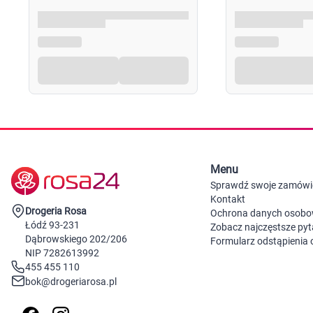
1. Nanieść świeżo przygotowaną mieszankę za pomocą 
wmasować we włosy.
2. Pozostawić na 20 minut.
3. Po upływie określonego czasu przeczesać kosmyk po
10-15 minut.
UŻYCIE BALSAMU
Po spłukaniu farby nałożyć balsam utrwalający kolor,
następnie dokładnie spłukać letnią wodą.
Menu
Opakowanie
Sprawdź swoje zamówi
Kontakt
1 tuba z kremem koloryzacyjnym 50 ml,
Drogeria Rosa
Ochrona danych osob
1 butelka aktywatora z aplikatorem 50 ml,
Łódź 93-231
Zobacz najczęstsze pyt
Dąbrowskiego 202/206
1 saszetka balsamu z kreatyną 15 ml,
Formularz odstąpienia
NIP 7282613992
1 saszetka z serum OMEGA+ 4 ml,
455 455 110
rękawiczki ochronne,
bok@drogeriarosa.pl
instrukcja