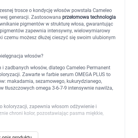
 dla psa i kota
Leki na chrypkę
Witaminy i minerały
czesnej trosce o kondycję włosów powstała Cameleo
Witaminy
owej generacji. Zastosowana
przełomowa technologia
Leki i suplementy z witaminą A
Witami
 wnikanie pigmentów w strukturę włosa, gwarantując
Leki i suplementy z witaminą A+E
a pigmentów zapewnia intensywny, wielowymiarowy
Witaminy ADEK A + D + E + K
zięki czemu możesz dłużej cieszyć się swoim ulubionym
Leki i suplementy z witaminą B1
Leki i suplementy z witaminą B2
Leki i suplementy z witaminą B3
 pielęgnacja włosów?
Leki i suplementy z witaminą B6
Leki i suplementy z witaminą B9 kwas
Ak
h i zadbanych włosów, dlatego Cameleo Permanent
Leki i suplementy z witaminą B12
Wk
Leki i suplementy z witaminą B comp
Układ
Ni
koloryzacji. Zawarte w farbie serum OMEGA PLUS to
Leki i suplementy z witaminą C
ejów: makadamia, sezamowego, kukurydzianego,
Leki i suplementy z witaminą D
w tłuszczowych omega 3-6-7-9 intensywnie nawilża,
Leki i suplementy z witaminą E
Leki i suplementy z witaminą K
Leki i suplementy z witaminami K+D
 koloryzacji, zapewnia włosom odżywienie i
Biotyna
nie chroni kolor, pozostawiając pasma miękkie,
Pozostałe witaminy
Katar
Ma
Leki i suplementy z witaminą B5
Minerały w tabletkach i płynie
Tabletki i preparaty z chromem
orzystamy z plików cookies w celu dostosowania zawartości
 opis produktu