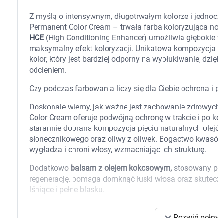
Zabawki
Zwierzęta gospodarskie
Z myślą o intensywnym, długotrwałym kolorze i jedno
Akwarystyka
Permanent Color Cream – trwała farba koloryzująca n
HCE
(High Conditioning Enhancer) umożliwia głębokie
maksymalny efekt koloryzacji. Unikatowa kompozycj
kolor, który jest bardziej odporny na wypłukiwanie, d
odcieniem.
Czy podczas farbowania liczy się dla Ciebie ochrona i
Doskonale wiemy, jak ważne jest zachowanie zdrowyc
Color Cream oferuje podwójną ochronę w trakcie i po 
starannie dobrana kompozycja pięciu naturalnych ol
słonecznikowego oraz oliwy z oliwek. Bogactwo kwasó
wygładza i chroni włosy, wzmacniając ich strukturę.
Dodatkowo
balsam z olejem kokosowym,
stosowany po
regenerację, pomaga domknąć łuski włosa oraz skutecz
lśniące i pełne blasku.
Skład
K
Rozwiń pełny