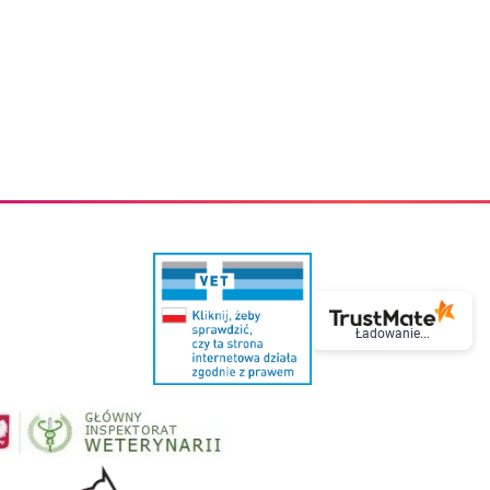
eczki do zębów dla dzieci
Kremy do twarzy
cięce
Kremy przeciwzmarszczkowe
i
Kremy na noc
ory i akcesoria
Cera mieszana tłusta trądzikowa
i i akcesoria
Cera sucha
Smoczki uspokajające dla dzieci i niemowlaków
Cera naczynkowa
Akcesoria do smoczków
Cera wrażliwa i atopowa
 i tekstylia dla dzieci
Na dzień
Otulacze
Na dzień i na noc
Prześcieradła, podkłady
Mgiełki do twarzy
ria do kąpieli
Olejki do twarzy
i
Paski i plastry oczyszczające
nie dzieci
Preparaty punktowe
Szczoteczki i akcesoria do mycia butelek dla dzieci i niemow
Serum do twarzy
Termosy dla dzieci i niemowląt
Wody termalne
Śniadaniowki dla dzieci i niemowląt
Korean Beauty
Ładowanie...
Sterylizatory do butelek dla dzieci i niemowląt
Do rzęs i brwi
Butelki dla dzieci
Kosmetyki do makijażu oczu
Akcesoria do butelek i kubków
Tusze do rzęs
Kubki dla dzieci
Kredki do oczu
Podgrzewacze
Eyelinery
Przechowywanie mleka
Cienie do powiek
Śliniaki
Artykuły kosmetyczne