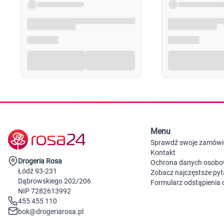
1. Nanieść świeżo przygotowaną mieszankę za pomocą 
wmasować we włosy.
2. Pozostawić na 20 minut.
3. Po upływie określonego czasu przeczesać kosmyk po
10-15 minut.
UŻYCIE BALSAMU
Po spłukaniu farby nałożyć balsam utrwalający kolor,
następnie dokładnie spłukać letnią wodą.
Menu
Opakowanie
Sprawdź swoje zamówi
Kontakt
1 tuba z kremem koloryzacyjnym 50 ml,
Drogeria Rosa
Ochrona danych osob
1 butelka aktywatora z aplikatorem 50 ml,
Łódź 93-231
Zobacz najczęstsze pyt
Dąbrowskiego 202/206
1 saszetka balsamu z kreatyną 15 ml,
Formularz odstąpienia
NIP 7282613992
1 saszetka z serum OMEGA+ 4 ml,
455 455 110
rękawiczki ochronne,
bok@drogeriarosa.pl
instrukcja