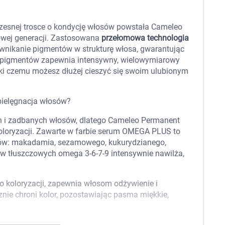
 dla psa i kota
Leki na chrypkę
Witaminy i minerały
Witaminy
czesnej trosce o kondycję włosów powstała Cameleo
Leki i suplementy z witaminą A
Witami
owej generacji. Zastosowana
przełomowa technologia
Leki i suplementy z witaminą A+E
 wnikanie pigmentów w strukturę włosa, gwarantując
Witaminy ADEK A + D + E + K
a pigmentów zapewnia intensywny, wielowymiarowy
Leki i suplementy z witaminą B1
zięki czemu możesz dłużej cieszyć się swoim ulubionym
Leki i suplementy z witaminą B2
Leki i suplementy z witaminą B3
Leki i suplementy z witaminą B6
 pielęgnacja włosów?
Leki i suplementy z witaminą B9 kwas
Ak
Leki i suplementy z witaminą B12
Wk
h i zadbanych włosów, dlatego Cameleo Permanent
Leki i suplementy z witaminą B comp
Układ
Ni
Leki i suplementy z witaminą C
koloryzacji. Zawarte w farbie serum OMEGA PLUS to
Leki i suplementy z witaminą D
ejów: makadamia, sezamowego, kukurydzianego,
Leki i suplementy z witaminą E
w tłuszczowych omega 3-6-7-9 intensywnie nawilża,
Leki i suplementy z witaminą K
Leki i suplementy z witaminami K+D
Biotyna
o koloryzacji, zapewnia włosom odżywienie i
Pozostałe witaminy
Katar
Ma
nie chroni kolor, pozostawiając pasma miękkie,
Leki i suplementy z witaminą B5
Minerały w tabletkach i płynie
Tabletki i preparaty z chromem
orzystamy z plików cookies w celu dostosowania zawartości