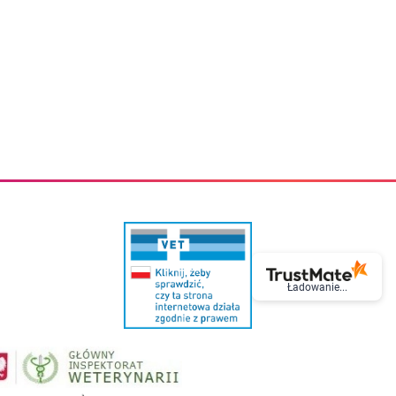
eczki do zębów dla dzieci
Kremy do twarzy
cięce
Kremy przeciwzmarszczkowe
i
Kremy na noc
ory i akcesoria
Cera mieszana tłusta trądzikowa
i i akcesoria
Cera sucha
Smoczki uspokajające dla dzieci i niemowlaków
Cera naczynkowa
Akcesoria do smoczków
Cera wrażliwa i atopowa
 i tekstylia dla dzieci
Na dzień
Otulacze
Na dzień i na noc
Prześcieradła, podkłady
Mgiełki do twarzy
ria do kąpieli
Olejki do twarzy
i
Paski i plastry oczyszczające
nie dzieci
Preparaty punktowe
Szczoteczki i akcesoria do mycia butelek dla dzieci i niemow
Serum do twarzy
Termosy dla dzieci i niemowląt
Wody termalne
Śniadaniowki dla dzieci i niemowląt
Korean Beauty
Sterylizatory do butelek dla dzieci i niemowląt
Do rzęs i brwi
Ładowanie...
Butelki dla dzieci
Kosmetyki do makijażu oczu
Akcesoria do butelek i kubków
Tusze do rzęs
Kubki dla dzieci
Kredki do oczu
Podgrzewacze
Eyelinery
Przechowywanie mleka
Cienie do powiek
Śliniaki
Artykuły kosmetyczne