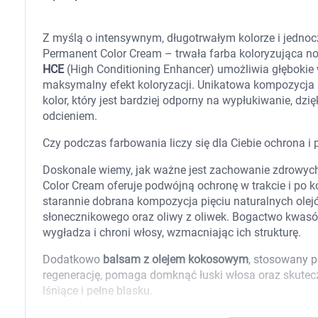
Zabawki
Zwierzęta gospodarskie
Akwarystyka
Z myślą o intensywnym, długotrwałym kolorze i jedno
Permanent Color Cream – trwała farba koloryzująca n
HCE
(High Conditioning Enhancer) umożliwia głębokie
maksymalny efekt koloryzacji. Unikatowa kompozycj
kolor, który jest bardziej odporny na wypłukiwanie, d
odcieniem.
Czy podczas farbowania liczy się dla Ciebie ochrona i
Doskonale wiemy, jak ważne jest zachowanie zdrowyc
Color Cream oferuje podwójną ochronę w trakcie i po 
starannie dobrana kompozycja pięciu naturalnych ol
słonecznikowego oraz oliwy z oliwek. Bogactwo kwasó
wygładza i chroni włosy, wzmacniając ich strukturę.
Dodatkowo
balsam z olejem kokosowym
, stosowany p
regenerację, pomaga domknąć łuski włosa oraz skutecz
lśniące i pełne blasku.
Skład
K