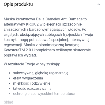
Opis produktu
Marki
Maska keratynowa Delia Cameleo Anti Damage to
alternatywny KROK 2 w pielęgnacji szczególnie
zniszczonych i bardzo wymagających włosów. Po
częstych, obciążających zabiegach fryzjerskich Twoje
kosmyki mogą potrzebować specjalnej, intensywnej
regeneracji. Maska z biomimetyczną keratyną
KerestoreTM 2.0 i kompleksem roślinnym skutecznie
poprawi ich wygląd.
W rezultacie Twoje włosy zyskają:
sukcesywną, głęboką regenerację
efekt wygładzenia
miękkość i odżywienie
łatwość rozczesywania
ochronę przed wysokimi temperaturami.
Korzystamy z plików cookies w celu
Skład
dostosowania zawartości serwisu do Twoich