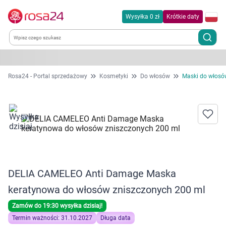
Wysyłka 0 zł
Krótkie daty
Kategorie
Rosa24 - Portal sprzedażowy
Kosmetyki
Do włosów
Maski do włosó
Chemia gospodarcza
Dla zwierząt
Dom i ogród
DELIA CAMELEO Anti Damage Maska
Zdrowie
keratynowa do włosów zniszczonych 200 ml
Kobieta w ciąży i mama
Zamów do 19:30 wysyłka dzisiaj!
Termin ważności: 31.10.2027
Długa data