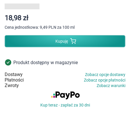
Dziecko
Higiena
18,98 zł
Cena jednostkowa:
9,49 PLN za 100 ml
Kosmetyki
Kupuję
Mężczyzna
Zdrowy styl życia
Produkt dostępny w magazynie
Dostawy
Zobacz opcje dostawy
Zabawki
Płatności
Zobacz opcje płatności
Zwroty
Zobacz warunki
Sprzęt medyczny
Kup teraz - zapłać za 30 dni
Motoryzacja
Grupy produktowe