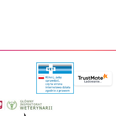
eczki do zębów dla dzieci
Kremy do twarzy
cięce
Kremy przeciwzmarszczkowe
i
Kremy na noc
ory i akcesoria
Cera mieszana tłusta trądzikowa
i i akcesoria
Cera sucha
Smoczki uspokajające dla dzieci i niemowlaków
Cera naczynkowa
Akcesoria do smoczków
Cera wrażliwa i atopowa
 i tekstylia dla dzieci
Na dzień
Otulacze
Na dzień i na noc
Prześcieradła, podkłady
Mgiełki do twarzy
ria do kąpieli
Olejki do twarzy
i
Paski i plastry oczyszczające
nie dzieci
Preparaty punktowe
Szczoteczki i akcesoria do mycia butelek dla dzieci i niemow
Serum do twarzy
Termosy dla dzieci i niemowląt
Wody termalne
Śniadaniowki dla dzieci i niemowląt
Korean Beauty
Ładowanie...
Sterylizatory do butelek dla dzieci i niemowląt
Do rzęs i brwi
Butelki dla dzieci
Kosmetyki do makijażu oczu
Akcesoria do butelek i kubków
Tusze do rzęs
Kubki dla dzieci
Kredki do oczu
Podgrzewacze
Eyelinery
Przechowywanie mleka
Cienie do powiek
Śliniaki
Artykuły kosmetyczne