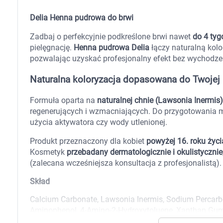
Zabawki
Zwierzęta gospodarskie
Delia Henna pudrowa do brwi
Akwarystyka
Zadbaj o perfekcyjnie podkreślone brwi nawet
do 4 tyg
pielęgnację.
Henna pudrowa Delia
łączy naturalną kol
pozwalając uzyskać profesjonalny efekt bez wychodze
Naturalna koloryzacja dopasowana do Twojej
Formuła oparta na
naturalnej chnie (Lawsonia Inermis)
regenerujących i wzmacniających. Do przygotowania 
użycia aktywatora czy wody utlenionej.
Produkt przeznaczony dla kobiet
powyżej 16. roku życi
Kosmetyk
przebadany dermatologicznie i okulistycznie
(zalecana wcześniejsza konsultacja z profesjonalistą).
Skład
Calcium Carbonate, Lawsonia Inermis, Sodium Percarbo
Aminophenol, 4-Amino-2-Hydroxytoluene, Xanthan Gum,
K
Diaminophenoxyethanol HCl, Sodium Chloride, Sodium 