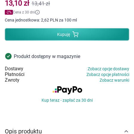
Dziecko
13,10 zł
13,41 zł
-
2
%
Cena z 30 dni
Higiena
Cena jednostkowa:
2,62 PLN za 100 ml
Kosmetyki
Kupuję
Mężczyzna
Produkt dostępny w magazynie
Zdrowy styl życia
Dostawy
Zobacz opcje dostawy
Płatności
Zobacz opcje płatności
Zabawki
Zwroty
Zobacz warunki
Sprzęt medyczny
Kup teraz - zapłać za 30 dni
Motoryzacja
Grupy produktowe
Opis produktu