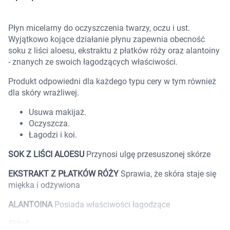
Marki
Płyn micelarny do oczyszczenia twarzy, oczu i ust.
Wyjątkowo kojące działanie płynu zapewnia obecność
soku z liści aloesu, ekstraktu z płatków róży oraz alantoiny
- znanych ze swoich łagodzących właściwości.
Produkt odpowiedni dla każdego typu cery w tym również
dla skóry wrażliwej.
Usuwa makijaż.
Oczyszcza.
Łagodzi i koi.
SOK Z LIŚCI ALOESU
Przynosi ulgę przesuszonej skórze
EKSTRAKT Z PŁATKÓW RÓŻY
Sprawia, że skóra staje się
miękka i odżywiona
ALANTOINA
Posiada właściwości łagodzące
Korzystamy z plików cookies w celu
dostosowania zawartości serwisu do Twoich
Skład