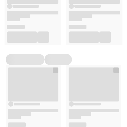
Skład
Składnik
100 g
1 porcja (77 g)
Energia
1818 kJ / 433 kcal
1400 kJ / 333 kcal
Tłuszcz
15 g
12 g
– w tym nasycone
4,3 g
3,3 g
Węglowodany
50 g
38 g
– w tym cukry
15 g
12 g
Błonnik
5 g
4,2 g
Białko
22 g
17 g
Sól
0,56 g
0,43 g
Sposób użycia
Do butelki z proszkiem dodać wodę do
zaznaczonego poziomu.
Energicznie wstrząsać, aż proszek całkowicie się
rozpuści.
W razie potrzeby uzupełnić wodą do pełnego
poziomu.
Zalecane spożycie