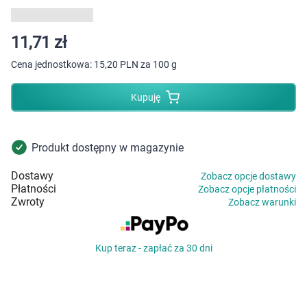
Dziecko
Higiena
11,71 zł
Cena jednostkowa:
15,20 PLN za 100 g
Kosmetyki
Kupuję
Mężczyzna
Zdrowy styl życia
Produkt dostępny w magazynie
Dostawy
Zobacz opcje dostawy
Zabawki
Płatności
Zobacz opcje płatności
Zwroty
Zobacz warunki
Sprzęt medyczny
Kup teraz - zapłać za 30 dni
Motoryzacja
Grupy produktowe