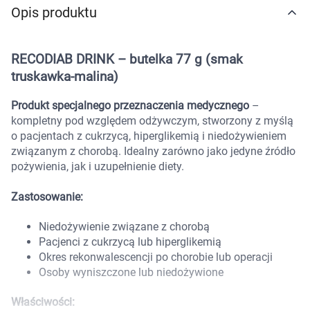
Opis produktu
Marki
RECODIAB DRINK – butelka 77 g (smak
truskawka-malina)
Produkt specjalnego przeznaczenia medycznego
–
kompletny pod względem odżywczym, stworzony z myślą
o pacjentach z cukrzycą, hiperglikemią i niedożywieniem
związanym z chorobą. Idealny zarówno jako jedyne źródło
pożywienia, jak i uzupełnienie diety.
Zastosowanie:
Niedożywienie związane z chorobą
Pacjenci z cukrzycą lub hiperglikemią
Okres rekonwalescencji po chorobie lub operacji
Osoby wyniszczone lub niedożywione
Korzystamy z plików cookies w celu
Właściwości:
dostosowania zawartości serwisu do Twoich