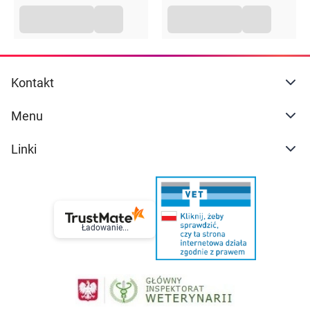
Jedno źródło pożywienia: 6 porcji dziennie
Uzupełnienie diety: 1–3 porcje dziennie
Przeciwwskazania
Kontakt
Produkt do stosowania pod
nadzorem lekarza
Nie stosować pozajelitowo
Dla osób dorosłych i dzieci powyżej 3 roku życia
Menu
Nadwrażliwość na składniki preparatu
Linki
Przechowywanie
W temperaturze pokojowej, w suchym miejscu, zamknięte,
niedostępne dla dzieci.
Opakowanie
Ładowanie...
77 g