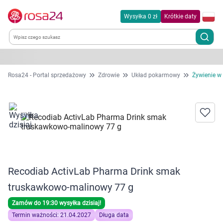
Wysyłka 0 zł
Krótkie daty
Kategorie
Rosa24 - Portal sprzedażowy
Zdrowie
Układ pokarmowy
Żywienie w
Chemia gospodarcza
Dla zwierząt
Dom i ogród
Recodiab ActivLab Pharma Drink smak
Zdrowie
truskawkowo-malinowy 77 g
Kobieta w ciąży i mama
Zamów do 19:30 wysyłka dzisiaj!
Termin ważności: 21.04.2027
Długa data