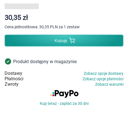
Dziecko
Higiena
30,35 zł
Cena jednostkowa:
30,35 PLN za 1 zestaw
Kosmetyki
Kupuję
Mężczyzna
Zdrowy styl życia
Produkt dostępny w magazynie
Dostawy
Zobacz opcje dostawy
Zabawki
Płatności
Zobacz opcje płatności
Zwroty
Zobacz warunki
Sprzęt medyczny
Kup teraz - zapłać za 30 dni
Motoryzacja
Grupy produktowe