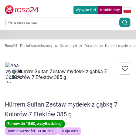
Wysyłka 0 zł
Krótkie daty
Kategorie
Rosa24 - Portal sprzedażowy
Kosmetyki
Do ciała
Kąpiel i mycie ciał
Chemia gospodarcza
Dla zwierząt
Dom i ogród
Hürrem Sultan Zestaw mydełek z gąbką 7
Zdrowie
Kolorów 7 Efektów 385 g
Kobieta w ciąży i mama
Zamów do 15:00, wysyłka dzisiaj!
Termin ważności: 30.08.2028
Długa data