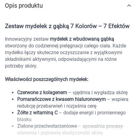
Opis produktu
Marki
Zestaw mydełek z gąbką 7 Kolorów – 7 Efektów
Innowacyjny zestaw
mydełek z wbudowaną gąbką
stworzony do codziennej pielęgnacji całego ciała. Każde
mydełko łączy skuteczne oczyszczanie z wyjątkowymi
składnikami aktywnymi, odpowiadającymi na różne
potrzeby skóry.
Właściwości poszczególnych mydełek:
Czerwone z kolagenem
– ujędrnia i wygładza skórę
Pomarańczowe z kwasem hialuronowym
– wspiera
redukcję przebarwień i rozjaśnia cerę
Żółte z witaminą C
– dodaje energii i promiennego
blasku
Zielone przeciwstarzeniowe
– spowalnia procesy
Korzystamy z plików cookies w celu
starzenia i poprawia elastyczność skóry
dostosowania zawartości serwisu do Twoich