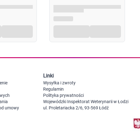
Probiotyki, odbudowa flory jelitowej
Szczot
Leki na zgagę i refluks
Akcesoria dzie
Suplementy z błonnikiem
Nocnik
Syropy i tabletki na brak apetytu
Laktat
Leki i suplementy na choroby trzustki
Smoczk
Leki na nietolerancję laktozy
Leki i suplementy na pasożyty ludzkie
Leki na ból brzucha i skurcze
Pościel
Leki i suplementy na wzdęcia
Leki na niestrawność i ból żołądka
Żywienie w chorobie
Akceso
Serce i układ krążenia
Gryzak
Linki
Leki i suplementy na cholesterol
Karmie
Preparaty wspomagające pracę serca
enie
Wysyłka i zwroty
Maści, tabletki i leki na żylaki
Regulamin
Maści, czopki i leki na hemoroidy
owych
Polityka prywatności
Kwasy tłuszczowe omega 3, 6, 9
ania
Wojewódzki Inspektorat Weterynarii w Łodzi
Leki przeciwzakrzepowe
 od umowy
ul. Proletariacka 2/6, 93-569 Łódź
Leki na nadciśnienie
Leki i tabletki na krążenie
Leki na obrzęki nóg
Seks i zdrowie intymne
Lubrykanty