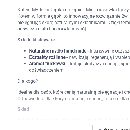
Zabawki
Zwierzęta gospodarskie
Kotem Mydełko Gąbka do kąpieli Miś Truskawka łączy 
Akwarystyka
Kotem w formie gąbki to innowacyjne rozwiązanie 2w1 
pielęgnując skórę naturalnymi składnikami. Dzięki temu
odświeża ciało i poprawia nastrój.
Składniki aktywne:
Naturalne mydło handmade
- intensywnie oczyszc
Ekstrakty roślinne
- nawilżają, regenerują i wspie
Aromat truskawki
- dodaje słodyczy i energii, sp
doświadczeniem.
Dla kogo?
Idealne dla osób, które cenią naturalną pielęgnację i 
Odpowiednie dla skóry normalnej i suchej, a także d
Skład
Sorbitol, Stearic Acid, Propylene Glycol, Sodium Lauret
400, Triethanolamine, Parfum, Sodium Chloride, Citric 
K
Rozwiń pełny