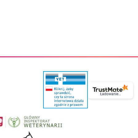
eczki do zębów dla dzieci
Kremy do twarzy
cięce
Kremy przeciwzmarszczkowe
i
Kremy na noc
ory i akcesoria
Cera mieszana tłusta trądzikowa
i i akcesoria
Cera sucha
Smoczki uspokajające dla dzieci i niemowlaków
Cera naczynkowa
Akcesoria do smoczków
Cera wrażliwa i atopowa
 i tekstylia dla dzieci
Na dzień
Otulacze
Na dzień i na noc
Prześcieradła, podkłady
Mgiełki do twarzy
ria do kąpieli
Olejki do twarzy
i
Paski i plastry oczyszczające
nie dzieci
Preparaty punktowe
Szczoteczki i akcesoria do mycia butelek dla dzieci i niemow
Serum do twarzy
Termosy dla dzieci i niemowląt
Wody termalne
Śniadaniowki dla dzieci i niemowląt
Korean Beauty
Ładowanie...
Sterylizatory do butelek dla dzieci i niemowląt
Do rzęs i brwi
Butelki dla dzieci
Kosmetyki do makijażu oczu
Akcesoria do butelek i kubków
Tusze do rzęs
Kubki dla dzieci
Kredki do oczu
Podgrzewacze
Eyelinery
Przechowywanie mleka
Cienie do powiek
Śliniaki
Artykuły kosmetyczne