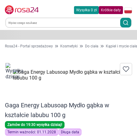
Wysyłka 0 zł
Krótkie daty
Kategorie
Rosa24 - Portal sprzedażowy
Kosmetyki
Do ciała
Kąpiel i mycie ciał
Chemia gospodarcza
Dla zwierząt
Dom i ogród
Gaga Energy Labusoap Mydło gąbka w
Zdrowie
kształcie labubu 100 g
Kobieta w ciąży i mama
Zamów do 19:30 wysyłka dzisiaj!
Termin ważności: 01.11.2028
Długa data