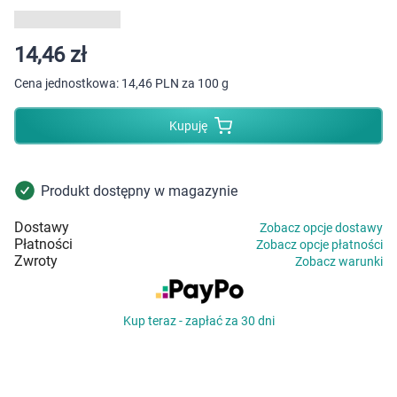
Dziecko
Higiena
14,46 zł
Cena jednostkowa:
14,46 PLN za 100 g
Kosmetyki
Kupuję
Mężczyzna
Zdrowy styl życia
Produkt dostępny w magazynie
Dostawy
Zobacz opcje dostawy
Zabawki
Płatności
Zobacz opcje płatności
Zwroty
Zobacz warunki
Sprzęt medyczny
Kup teraz - zapłać za 30 dni
Motoryzacja
Grupy produktowe