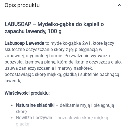
Opis produktu
Marki
LABUSOAP – Mydełko-gąbka do kąpieli o
zapachu lawendy, 100 g
Labusoap Lawenda
to mydełko-gąbka 2w1, które łączy
skuteczne oczyszczanie skóry z jej pielęgnacją w
zabawnej, oryginalnej formie. Po zwilżeniu wytwarza
puszystą, kremową pianę, która delikatnie oczyszcza ciało,
usuwa zanieczyszczenia i martwy naskórek,
pozostawiając skórę miękką, gładką i subtelnie pachnącą
lawendą.
Właściwości produktu:
Naturalne składniki
– delikatnie myją i pielęgnują
skórę
Nawilża i odżywia
– pozostawia skórę miękką i
Korzystamy z plików cookies w celu
gładką
dostosowania zawartości serwisu do Twoich