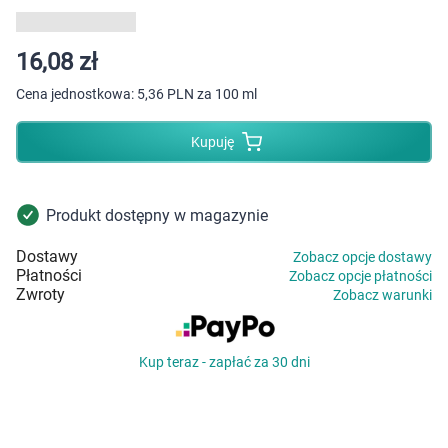
Dziecko
Higiena
16,08 zł
Cena jednostkowa:
5,36 PLN za 100 ml
Kosmetyki
Kupuję
Mężczyzna
Zdrowy styl życia
Produkt dostępny w magazynie
Dostawy
Zobacz opcje dostawy
Zabawki
Płatności
Zobacz opcje płatności
Zwroty
Zobacz warunki
Sprzęt medyczny
Kup teraz - zapłać za 30 dni
Motoryzacja
Grupy produktowe