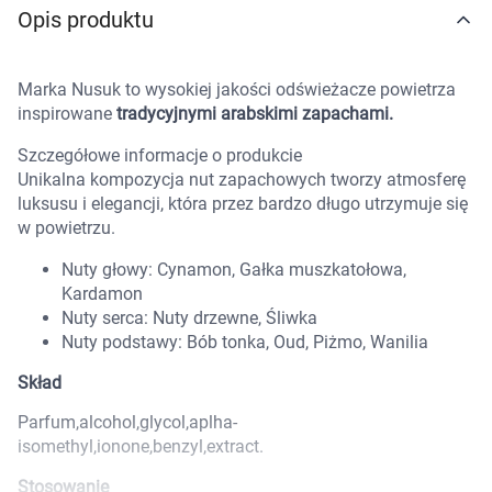
Opis produktu
Marki
Marka Nusuk to wysokiej jakości odświeżacze powietrza
inspirowane
tradycyjnymi arabskimi zapachami.
Szczegółowe informacje o produkcie
Unikalna kompozycja nut zapachowych tworzy atmosferę
luksusu i elegancji, która przez bardzo długo utrzymuje się
w powietrzu.
Nuty głowy: Cynamon, Gałka muszkatołowa,
Kardamon
Nuty serca: Nuty drzewne, Śliwka
Nuty podstawy: Bób tonka, Oud, Piżmo, Wanilia
Skład
Parfum,alcohol,glycol,aplha-
isomethyl,ionone,benzyl,extract.
Korzystamy z plików cookies w celu
Stosowanie
dostosowania zawartości serwisu do Twoich