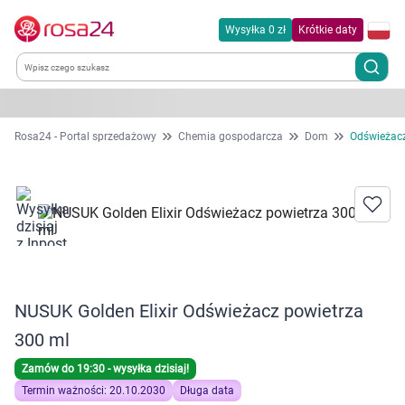
Wysyłka 0 zł
Krótkie daty
Kategorie
Rosa24 - Portal sprzedażowy
Chemia gospodarcza
Dom
Odświeżacz
Chemia gospodarcza
Dla zwierząt
Dom i ogród
NUSUK Golden Elixir Odświeżacz powietrza
Zdrowie
300 ml
Kobieta w ciąży i mama
Zamów do 19:30 - wysyłka dzisiaj!
Termin ważności: 20.10.2030
Długa data