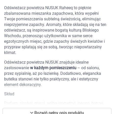
Marki
Odświeżacz powietrza NUSUK Raheeq to pięknie
zbalansowana mieszanka zapachowa, która wypełni
Twoje pomieszczenia subtelną świeżością, eliminując
nieprzyjemne zapachy. Aromaty, które składają się na ten
odświeżacz, są inspirowane bogatą kulturą Bliskiego
Wschodu, przenosząc użytkownika w same serce
egzotycznych miejsc, gdzie zapachy świeżych kwiatów i
przypraw splatają się ze sobą, tworząc niepowtarzalny
klimat.
Odświeżacz powietrza NUSUK znajduje idealne
zastosowanie
w każdym pomieszczeniu
– od salonu,
przez sypialnię, aż po łazienkę. Dodatkowo, elegancka
butelka stanowi nie tylko praktyczny, ale i estetyczny
element dekoracyjny.
Skład
Korzystamy z plików cookies w celu
Parfum, alcohol, glycol, aplha-isomethyl, ionone, benzyl,
dostosowania zawartości serwisu do Twoich
extract.
preferencji. Więcej informacji znajdziesz w
Rozwiń pełny opis produktu