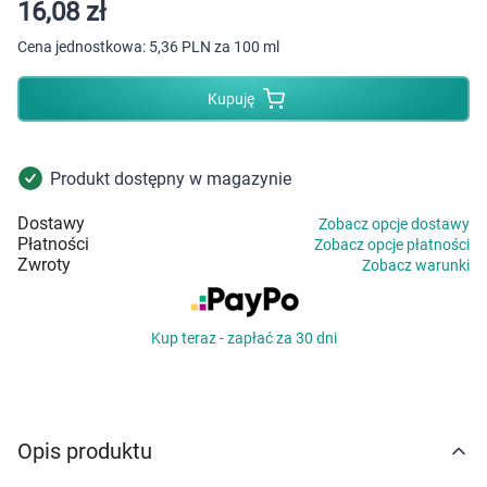
Dziecko
16,08 zł
Cena jednostkowa:
5,36 PLN za 100 ml
Higiena
Kupuję
Kosmetyki
Mężczyzna
Produkt dostępny w magazynie
Dostawy
Zobacz opcje dostawy
Zdrowy styl życia
Płatności
Zobacz opcje płatności
Zwroty
Zobacz warunki
Zabawki
Kup teraz - zapłać za 30 dni
Sprzęt medyczny
Motoryzacja
Opis produktu
Grupy produktowe