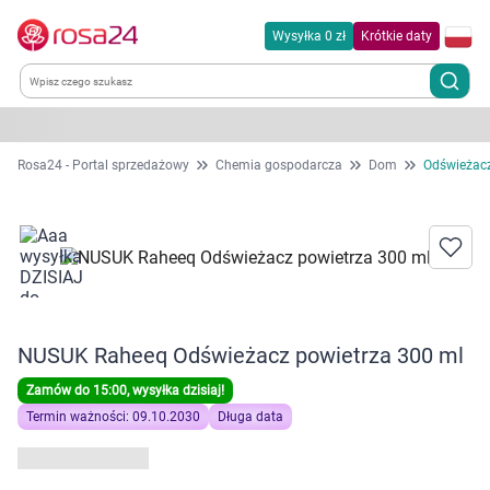
Wysyłka 0 zł
Krótkie daty
Kategorie
Rosa24 - Portal sprzedażowy
Chemia gospodarcza
Dom
Odświeżacz
Chemia gospodarcza
Dla zwierząt
Dom i ogród
NUSUK Raheeq Odświeżacz powietrza 300 ml
Zdrowie
Zamów do 15:00, wysyłka dzisiaj!
Termin ważności: 09.10.2030
Długa data
Kobieta w ciąży i mama