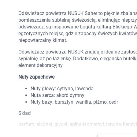
Zabawki
Zwierzęta gospodarskie
Odświeżacz powietrza NUSUK Saher to pięknie zbala
Akwarystyka
pomieszczenia subtelną świeżością, eliminując nieprzy
odświeżacz, są inspirowane bogatą kulturą Bliskiego
egzotycznych miejsc, gdzie zapachy świeżych kwiatów i
niepowtarzalny klimat.
Odświeżacz powietrza NUSUK znajduje idealne zastos
sypialnię, aż po łazienkę. Dodatkowo, elegancka butelka
element dekoracyjny
Nuty zapachowe
Nuty głowy: cytryna, lawenda
Nuta serca: akord dymny
Nuty bazy: bursztyn, wanilia, piżmo, cedr
Skład
parfum, alcohol, glycol, aplha-isomethyl, ionone, benzyl,
K
Opakowanie