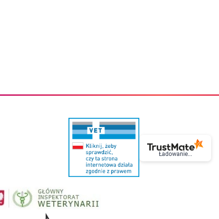
eczki do zębów dla dzieci
Kremy do twarzy
cięce
Kremy przeciwzmarszczkowe
i
Kremy na noc
ory i akcesoria
Cera mieszana tłusta trądzikowa
i i akcesoria
Cera sucha
Smoczki uspokajające dla dzieci i niemowlaków
Cera naczynkowa
Akcesoria do smoczków
Cera wrażliwa i atopowa
 i tekstylia dla dzieci
Na dzień
Otulacze
Na dzień i na noc
Prześcieradła, podkłady
Mgiełki do twarzy
ria do kąpieli
Olejki do twarzy
i
Paski i plastry oczyszczające
nie dzieci
Preparaty punktowe
Szczoteczki i akcesoria do mycia butelek dla dzieci i niemow
Serum do twarzy
Termosy dla dzieci i niemowląt
Wody termalne
Śniadaniowki dla dzieci i niemowląt
Korean Beauty
Ładowanie...
Sterylizatory do butelek dla dzieci i niemowląt
Do rzęs i brwi
Butelki dla dzieci
Kosmetyki do makijażu oczu
Akcesoria do butelek i kubków
Tusze do rzęs
Kubki dla dzieci
Kredki do oczu
Podgrzewacze
Eyelinery
Przechowywanie mleka
Cienie do powiek
Śliniaki
Artykuły kosmetyczne